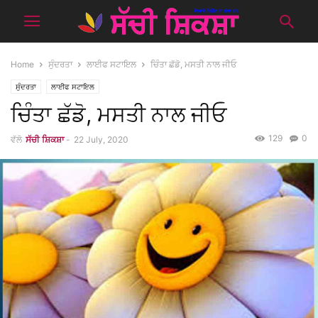
Home
ਸੁੰਦਰਤਾ
ਲਾਈਫ ਸਟਾਇਲ
ਚਿੰਤਾ ਛੱਡੋ, ਮਸਤੀ ਨਾਲ ਜੀਓ
ਸੁੰਦਰਤਾ
ਲਾਈਫ ਸਟਾਇਲ
ਚਿੰਤਾ ਛੱਡੋ, ਮਸਤੀ ਨਾਲ ਜੀਓ
129
0
ਵੱਲੋ
ਸੱਚੀ ਸ਼ਿਕਸ਼ਾ
-
22 July, 2020