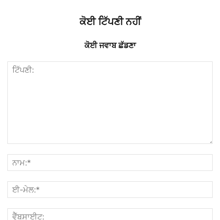
ਕੋਈ ਟਿੱਪਣੀ ਨਹੀਂ
ਕੋਈ ਜਵਾਬ ਛੱਡਣਾ