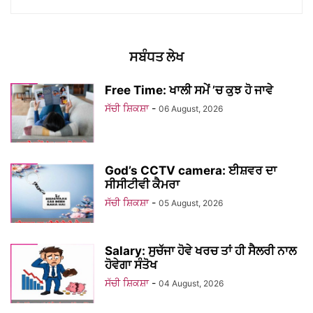
ਸਬੰਧਤ ਲੇਖ
Free Time: ਖਾਲੀ ਸਮੇਂ ’ਚ ਕੁਝ ਹੋ ਜਾਵੇ
ਸੱਚੀ ਸ਼ਿਕਸ਼ਾ
-
06 August, 2026
God’s CCTV camera: ਈਸ਼ਵਰ ਦਾ
ਸੀਸੀਟੀਵੀ ਕੈਮਰਾ
ਸੱਚੀ ਸ਼ਿਕਸ਼ਾ
-
05 August, 2026
Salary: ਸੁਚੱਜਾ ਹੋਵੇ ਖਰਚ ਤਾਂ ਹੀ ਸੈਲਰੀ ਨਾਲ
ਹੋਵੇਗਾ ਸੰਤੋਖ
ਸੱਚੀ ਸ਼ਿਕਸ਼ਾ
-
04 August, 2026