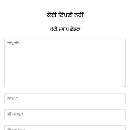
ਕੋਈ ਟਿੱਪਣੀ ਨਹੀਂ
ਕੋਈ ਜਵਾਬ ਛੱਡਣਾ