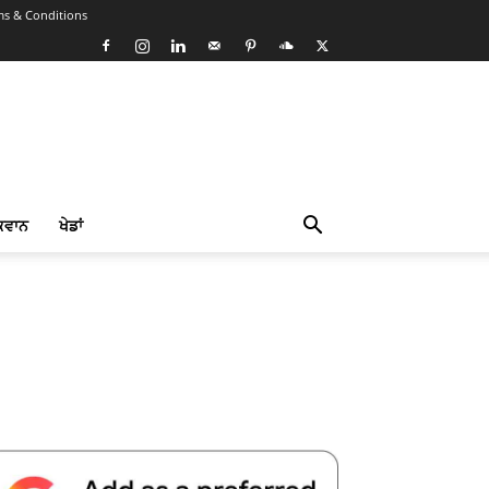
ms & Conditions
ਕਵਾਨ
ਖੇਡਾਂ