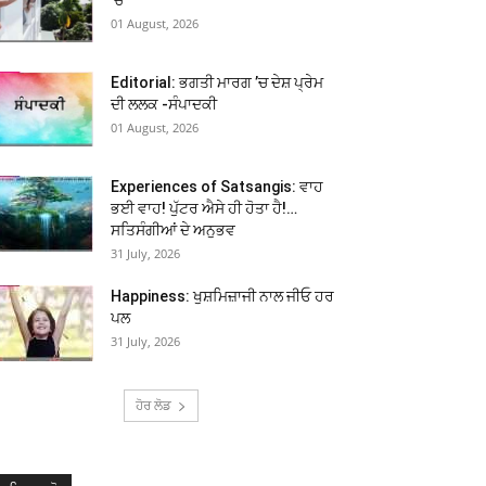
01 August, 2026
Editorial: ਭਗਤੀ ਮਾਰਗ ’ਚ ਦੇਸ਼ ਪ੍ਰੇਮ
ਦੀ ਲਲਕ -ਸੰਪਾਦਕੀ
01 August, 2026
Experiences of Satsangis: ਵਾਹ
ਭਈ ਵਾਹ! ਪੁੱਟਰ ਐਸੇ ਹੀ ਹੋਤਾ ਹੈ!…
ਸਤਿਸੰਗੀਆਂ ਦੇ ਅਨੁਭਵ
31 July, 2026
Happiness: ਖੁਸ਼ਮਿਜ਼ਾਜੀ ਨਾਲ ਜੀਓ ਹਰ
ਪਲ
31 July, 2026
ਹੋਰ ਲੋਡ