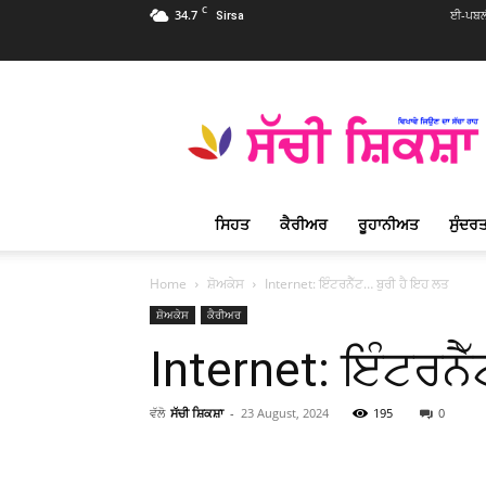
C
34.7
ਈ-ਪਬਲੀ
Sirsa
Sachi
Shiksha
Punjabi
–
ਸੱਚੀ
ਸ਼ਿਕਸ਼ਾ
ਸਿਹਤ
ਕੈਰੀਅਰ
ਰੂਹਾਨੀਅਤ
ਸੁੰਦਰਤ
ਪ੍ਰਸਿੱਧ
ਰੂਹਾਨੀ
ਮੈਗਜ਼ੀਨ
Home
ਸ਼ੋਅਕੇਸ
Internet: ਇੰਟਰਨੈੱਟ… ਬੁਰੀ ਹੈ ਇਹ ਲਤ
ਸ਼ੋਅਕੇਸ
ਕੈਰੀਅਰ
Internet: ਇੰਟਰਨੈ
ਵੱਲੋ
ਸੱਚੀ ਸ਼ਿਕਸ਼ਾ
-
23 August, 2024
195
0