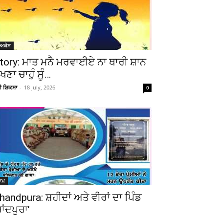
ੋਅਕੇਸ
tory: ਮਾਤ ਮਨੈ ਮਰਵਾਈਏ ਨਾ ਥਾਰੀ ਸ਼ਾਨ
ੇਖਣਾ ਚਾਹੁੰ ਸੂੰ…
ਚੀ ਸ਼ਿਕਸ਼ਾ
-
18 July, 2026
0
ਆਮ
handpura: ਸ਼ਹੀਦਾਂ ਅਤੇ ਵੀਰਾਂ ਦਾ ਪਿੰਡ
ਚਾਂਦਪੁਰਾ’