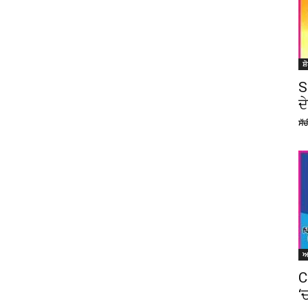
ਸ਼
S
ਦ
ਸੱ
C
‘