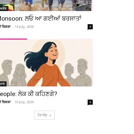
ੋਅਕੇਸ
onsoon: ਲਓ ਆ ਗਈਆਂ ਬਰਸਾਤਾਂ
ਚੀ ਸ਼ਿਕਸ਼ਾ
-
14 July, 2026
0
Telegram
Copy URL
ਮਾਜ
eople: ਲੋਕ ਕੀ ਕਹਿਣਗੇ?
ਚੀ ਸ਼ਿਕਸ਼ਾ
-
10 July, 2026
0
ਹੋਰ ਲੋਡ