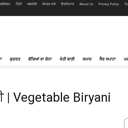
ਲੀਕੇਸ਼ਨ
ਹਿੰਦੀ
ਅੰਗਰੇਜ਼ੀ
ਸੰਪਰਕ ਕਰੋ
ਇਸ਼ਤਿਹਾਰ
About Us
Privacy Policy
Te
ਾ
ਕੁਦਰਤ
ਬੱਚਿਆਂ ਦਾ ਕੋਨਾ
ਖੇਤੀ ਬਾੜੀ
ਸਮਾਜ
ਸੈਰ ਸਪਾਟਾ
ਪ
 | Vegetable Biryani