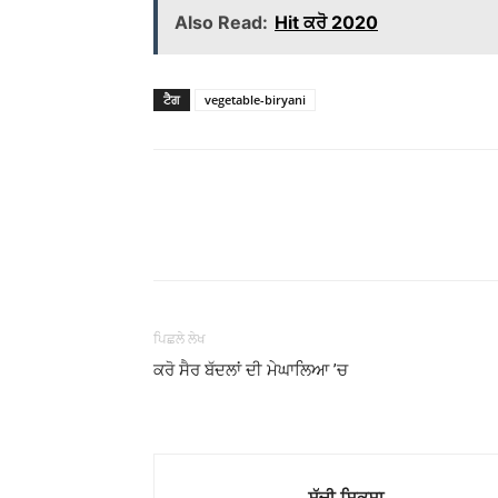
Also Read:
Hit ਕਰੋ 2020
ਟੈਗ
vegetable-biryani
WhatsApp
Share
ਪਿਛਲੇ ਲੇਖ
ਕਰੋ ਸੈਰ ਬੱਦਲਾਂ ਦੀ ਮੇਘਾਲਿਆ ’ਚ
ਸੱਚੀ ਸ਼ਿਕਸ਼ਾ