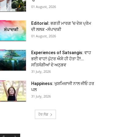
01 August, 2026
Editorial: ਭਗਤੀ ਮਾਰਗ ’ਚ ਦੇਸ਼ ਪ੍ਰੇਮ
ਦੀ ਲਲਕ -ਸੰਪਾਦਕੀ
01 August, 2026
Experiences of Satsangis: ਵਾਹ
ਭਈ ਵਾਹ! ਪੁੱਟਰ ਐਸੇ ਹੀ ਹੋਤਾ ਹੈ!…
ਸਤਿਸੰਗੀਆਂ ਦੇ ਅਨੁਭਵ
31 July, 2026
Happiness: ਖੁਸ਼ਮਿਜ਼ਾਜੀ ਨਾਲ ਜੀਓ ਹਰ
ਪਲ
31 July, 2026
ਹੋਰ ਲੋਡ