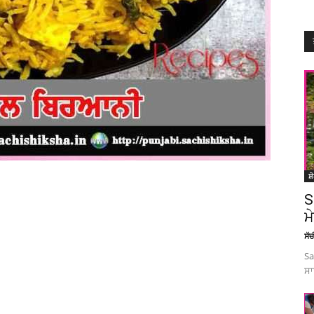
ਸ਼
S
ਮ
ਸੱ
Sa
ਸਾ