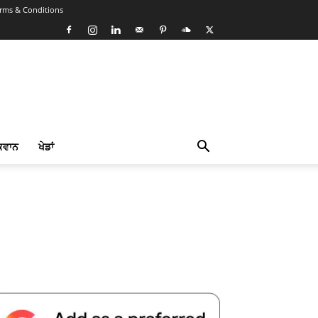
rms & Conditions
ਕਵਾਨ
ਖੇਡਾਂ