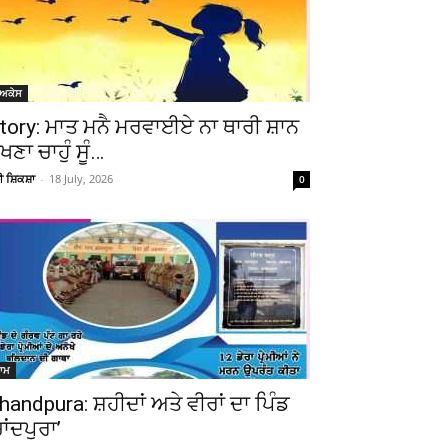
ੋਅਕੇਸ
tory: ਮਾਤ ਮਨੈ ਮਰਵਾਈਏ ਨਾ ਥਾਰੀ ਸ਼ਾਨ
ੇਖਣਾ ਚਾਹੁੰ ਸੂੰ…
ਚੀ ਸ਼ਿਕਸ਼ਾ
-
18 July, 2026
0
ਆਮ
handpura: ਸ਼ਹੀਦਾਂ ਅਤੇ ਵੀਰਾਂ ਦਾ ਪਿੰਡ
ਚਾਂਦਪੁਰਾ’