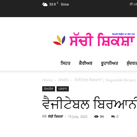
C
33.9
ਈ-ਪਬ
Sirsa
Sachi
Shiksha
Punjabi
–
ਸੱਚੀ
ਸ਼ਿਕਸ਼ਾ
ਸਿਹਤ
ਕੈਰੀਅਰ
ਰੂਹਾਨੀਅਤ
ਸੁੰਦਰਤ
ਪ੍ਰਸਿੱਧ
ਰੂਹਾਨੀ
ਮੈਗਜ਼ੀਨ
Home
ਸ਼ੋਅਕੇਸ
ਵੈਜੀਟੇਬਲ ਬਿਰਆਨੀ | Vegetable Biryani
ਸ਼ੋਅਕੇਸ
ਪਕਵਾਨ
ਵੈਜੀਟੇਬਲ ਬਿਰਆਨੀ
ਵੱਲੋ
ਸੱਚੀ ਸ਼ਿਕਸ਼ਾ
-
15 July, 2022
84
0