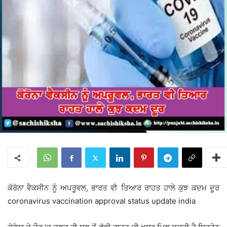
ਕੋਰੋਨਾ ਵੈਕਸੀਨ ਨੂੰ ਅਪਰੂਵਲ, ਭਾਰਤ ਵੀ ਤਿਆਰ ਰਾਹਤ ਹਾਲੇ ਕੁਝ ਕਦਮ ਦੂਰ
coronavirus vaccination approval status update india