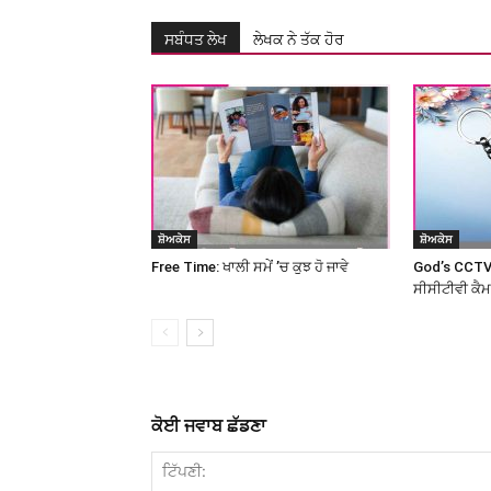
ਸਬੰਧਤ ਲੇਖ
ਲੇਖਕ ਨੇ ਤੱਕ ਹੋਰ
ਸ਼ੋਅਕੇਸ
ਸ਼ੋਅਕੇਸ
Free Time: ਖਾਲੀ ਸਮੇਂ ’ਚ ਕੁਝ ਹੋ ਜਾਵੇ
God’s CCTV
ਸੀਸੀਟੀਵੀ ਕੈ
ਕੋਈ ਜਵਾਬ ਛੱਡਣਾ