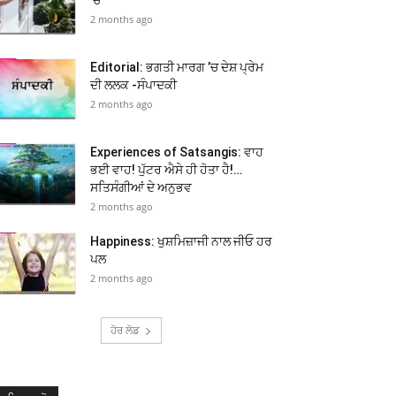
2 months ago
Editorial: ਭਗਤੀ ਮਾਰਗ ’ਚ ਦੇਸ਼ ਪ੍ਰੇਮ
ਦੀ ਲਲਕ -ਸੰਪਾਦਕੀ
2 months ago
Experiences of Satsangis: ਵਾਹ
ਭਈ ਵਾਹ! ਪੁੱਟਰ ਐਸੇ ਹੀ ਹੋਤਾ ਹੈ!…
ਸਤਿਸੰਗੀਆਂ ਦੇ ਅਨੁਭਵ
2 months ago
Happiness: ਖੁਸ਼ਮਿਜ਼ਾਜੀ ਨਾਲ ਜੀਓ ਹਰ
ਪਲ
2 months ago
ਹੋਰ ਲੋਡ