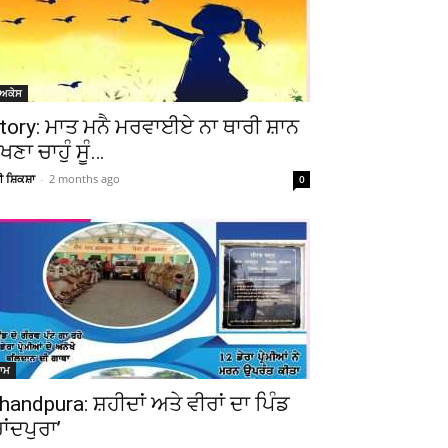
ੋਅਕੇਸ
tory: ਮਾਤ ਮਨੈ ਮਰਵਾਈਏ ਨਾ ਥਾਰੀ ਸ਼ਾਨ
ੇਖਣਾ ਚਾਹੁੰ ਸੂੰ…
ਚੀ ਸ਼ਿਕਸ਼ਾ
-
2 months ago
0
ਆਮ
handpura: ਸ਼ਹੀਦਾਂ ਅਤੇ ਵੀਰਾਂ ਦਾ ਪਿੰਡ
ਚਾਂਦਪੁਰਾ’