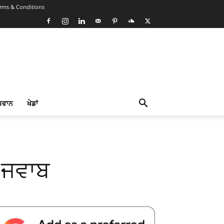
rms & Conditions
ਕਵਾਨ
ਖੇਡਾਂ
ੀ ਜਵਾਬ