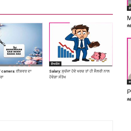
ਸ਼
M
ਸੱ
ਸ਼ੋਅਕੇਸ
 camera: ਈਸ਼ਵਰ ਦਾ
Salary: ਸੁਚੱਜਾ ਹੋਵੇ ਖਰਚ ਤਾਂ ਹੀ ਸੈਲਰੀ ਨਾਲ
ਮਰਾ
ਹੋਵੇਗਾ ਸੰਤੋਖ
ਸ
P
ਸੱ