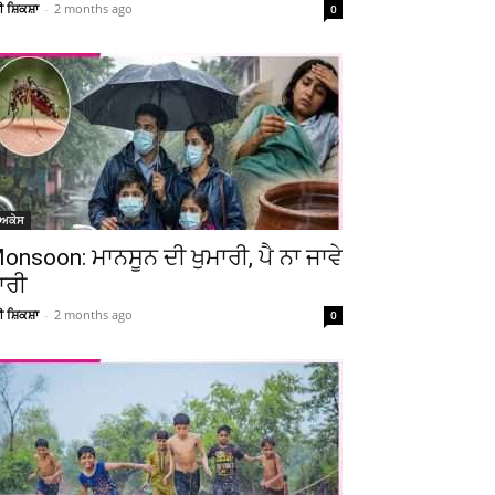
Telegram
Copy URL
ਚੀ ਸ਼ਿਕਸ਼ਾ
-
2 months ago
0
ੋਅਕੇਸ
onsoon: ਮਾਨਸੂਨ ਦੀ ਖੁਮਾਰੀ, ਪੈ ਨਾ ਜਾਵੇ
ਾਰੀ
ਚੀ ਸ਼ਿਕਸ਼ਾ
-
2 months ago
0