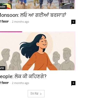
ੋਅਕੇਸ
onsoon: ਲਓ ਆ ਗਈਆਂ ਬਰਸਾਤਾਂ
ਚੀ ਸ਼ਿਕਸ਼ਾ
-
2 months ago
0
ਮਾਜ
eople: ਲੋਕ ਕੀ ਕਹਿਣਗੇ?
ਚੀ ਸ਼ਿਕਸ਼ਾ
-
2 months ago
0
ਹੋਰ ਲੋਡ