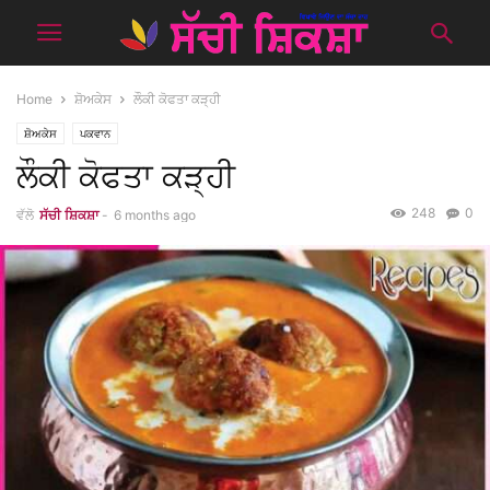
Home
ਸ਼ੋਅਕੇਸ
ਲੌਕੀ ਕੋਫਤਾ ਕੜ੍ਹੀ
ਸ਼ੋਅਕੇਸ
ਪਕਵਾਨ
ਲੌਕੀ ਕੋਫਤਾ ਕੜ੍ਹੀ
248
0
ਵੱਲੋ
ਸੱਚੀ ਸ਼ਿਕਸ਼ਾ
-
6 months ago