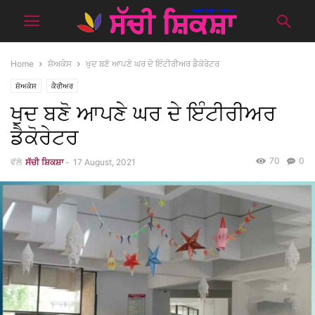
Home
ਸ਼ੋਅਕੇਸ
ਖੁਦ ਬਣੋ ਆਪਣੇ ਘਰ ਦੇ ਇੰਟੀਰੀਅਰ ਡੈਕੋਰੇਟਰ
ਸ਼ੋਅਕੇਸ
ਕੈਰੀਅਰ
ਖੁਦ ਬਣੋ ਆਪਣੇ ਘਰ ਦੇ ਇੰਟੀਰੀਅਰ
ਡੈਕੋਰੇਟਰ
70
0
ਵੱਲੋ
ਸੱਚੀ ਸ਼ਿਕਸ਼ਾ
-
17 August, 2021