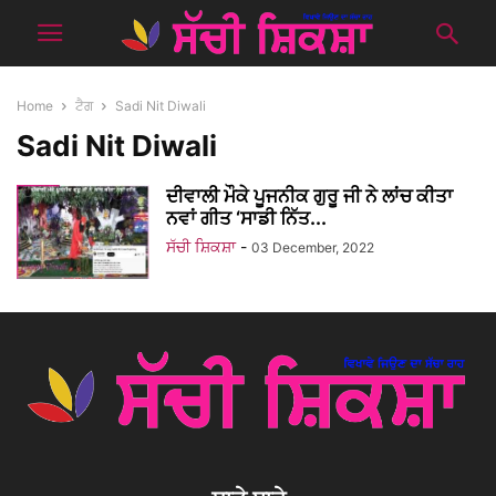
Home
ਟੈਗ
Sadi Nit Diwali
Sadi Nit Diwali
ਦੀਵਾਲੀ ਮੌਕੇ ਪੂਜਨੀਕ ਗੁਰੂ ਜੀ ਨੇ ਲਾਂਚ ਕੀਤਾ
ਨਵਾਂ ਗੀਤ ‘ਸਾਡੀ ਨਿੱਤ...
ਸੱਚੀ ਸ਼ਿਕਸ਼ਾ
-
03 December, 2022