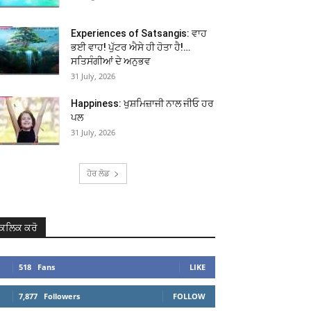
Experiences of Satsangis: ਵਾਹ
ਭਈ ਵਾਹ! ਪੁੱਟਰ ਐਸੇ ਹੀ ਹੋਤਾ ਹੈ!…
ਸਤਿਸੰਗੀਆਂ ਦੇ ਅਨੁਭਵ
31 July, 2026
Happiness: ਖੁਸ਼ਮਿਜ਼ਾਜੀ ਨਾਲ ਜੀਓ ਹਰ
ਪਲ
31 July, 2026
ਹੋਰ ਲੋਡ
ਕਲਿਕ ਕਰੋ
518
Fans
LIKE
7,877
Followers
FOLLOW