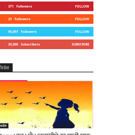
371
Followers
FOLLOW
23
Followers
FOLLOW
95,097
Followers
FOLLOW
35,500
Subscribers
SUBSCRIBE
ਵਿਸ਼ੇਸ਼
ੋਅਕੇਸ