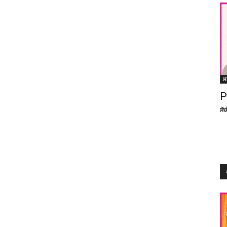
ਸ
P
ਸੱ