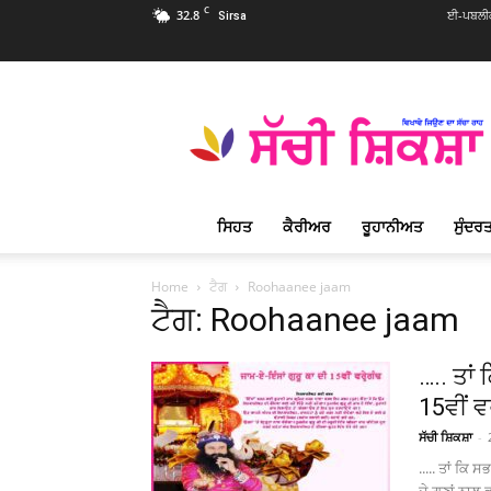
C
32.8
ਈ-ਪਬਲੀਕ
Sirsa
Sachi
Shiksha
Punjabi
–
ਸੱਚੀ
ਸ਼ਿਕਸ਼ਾ
ਸਿਹਤ
ਕੈਰੀਅਰ
ਰੂਹਾਨੀਅਤ
ਸੁੰਦਰਤ
ਪ੍ਰਸਿੱਧ
ਰੂਹਾਨੀ
ਮੈਗਜ਼ੀਨ
Home
ਟੈਗ
Roohaanee jaam
ਟੈਗ: Roohaanee jaam
….. ਤਾਂ
15ਵੀਂ ਵ
ਸੱਚੀ ਸ਼ਿਕਸ਼ਾ
-
..... ਤਾਂ ਕਿ