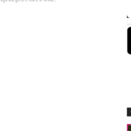
ਭਰਪੂਰ ਇੱਕ ਰੂਹਾਨੀ ਟਾੱਨਿਕ ਹੈ ਤਾਂ ਕਿ ਸਭ...