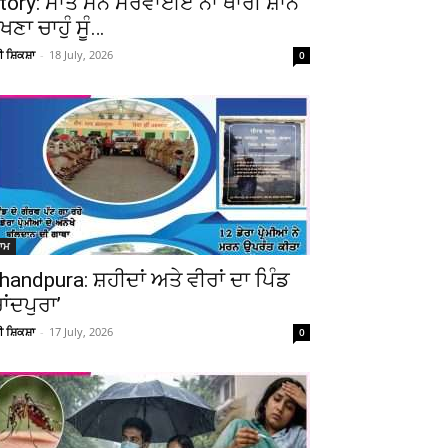
tory: ਮਾਤ ਮਨੈ ਮਰਵਾਈਏ ਨਾ ਥਾਰੀ ਸ਼ਾਨ
ੇਖਣਾ ਚਾਹੁੰ ਸੂੰ…
ਚੀ ਸ਼ਿਕਸ਼ਾ
-
18 July, 2026
0
ਆਮ
handpura: ਸ਼ਹੀਦਾਂ ਅਤੇ ਵੀਰਾਂ ਦਾ ਪਿੰਡ
ਚਾਂਦਪੁਰਾ’
ਚੀ ਸ਼ਿਕਸ਼ਾ
-
17 July, 2026
0