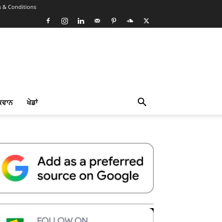
 & Conditions
ਕਵਾਨ
ਖੇਡਾਂ