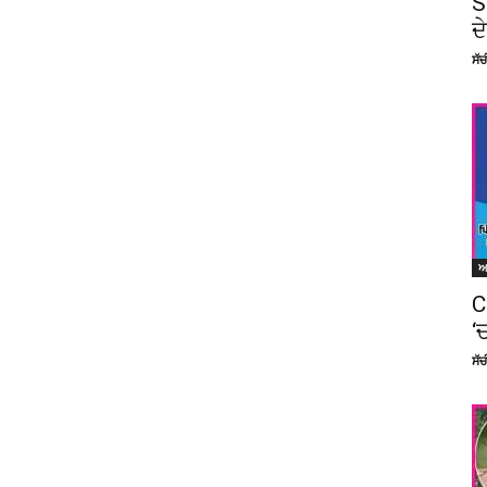
S
ਦ
ਸੱ
C
‘
ਸੱ