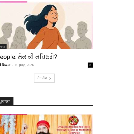
ਮਾਜ
eople: ਲੋਕ ਕੀ ਕਹਿਣਗੇ?
ਚੀ ਸ਼ਿਕਸ਼ਾ
-
10 July, 2026
0
ਹੋਰ ਲੋਡ
ਪੁਰਾਣਾ