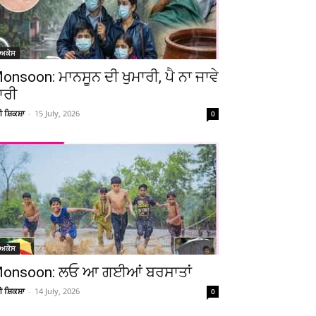
ੋਅਕੇਸ
onsoon: ਮਾਨਸੂਨ ਦੀ ਖੁਮਾਰੀ, ਪੈ ਨਾ ਜਾਵੇ
ਾਰੀ
ਚੀ ਸ਼ਿਕਸ਼ਾ
-
15 July, 2026
0
ੋਅਕੇਸ
onsoon: ਲਓ ਆ ਗਈਆਂ ਬਰਸਾਤਾਂ
ਚੀ ਸ਼ਿਕਸ਼ਾ
-
14 July, 2026
0