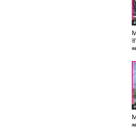
ਸ਼
M
ਭ
ਸੱ
ਸ਼
M
ਸੱ