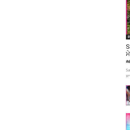
ਸ਼
S
ਮ
ਸੱ
Sa
ਸਾ