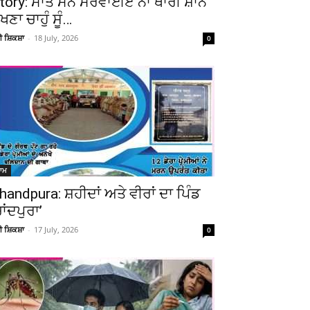
tory: ਮਾਤ ਮਨੈ ਮਰਵਾਈਏ ਨਾ ਥਾਰੀ ਸ਼ਾਨ
ੇਖਣਾ ਚਾਹੁੰ ਸੂੰ…
ਚੀ ਸ਼ਿਕਸ਼ਾ
-
18 July, 2026
0
ਆਮ
handpura: ਸ਼ਹੀਦਾਂ ਅਤੇ ਵੀਰਾਂ ਦਾ ਪਿੰਡ
ਚਾਂਦਪੁਰਾ’
ਚੀ ਸ਼ਿਕਸ਼ਾ
-
17 July, 2026
0