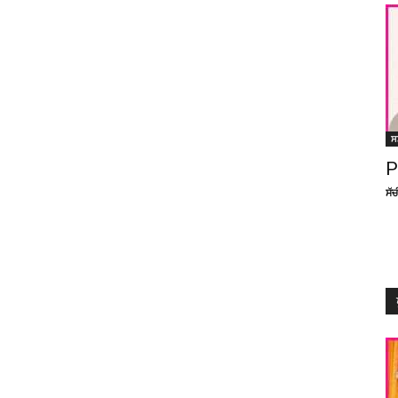
ਸ
P
ਸੱ