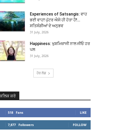
Experiences of Satsangis: ਵਾਹ
ਭਈ ਵਾਹ! ਪੁੱਟਰ ਐਸੇ ਹੀ ਹੋਤਾ ਹੈ!…
ਸਤਿਸੰਗੀਆਂ ਦੇ ਅਨੁਭਵ
31 July, 2026
Happiness: ਖੁਸ਼ਮਿਜ਼ਾਜੀ ਨਾਲ ਜੀਓ ਹਰ
ਪਲ
31 July, 2026
ਹੋਰ ਲੋਡ
ਕਲਿਕ ਕਰੋ
518
Fans
LIKE
7,877
Followers
FOLLOW