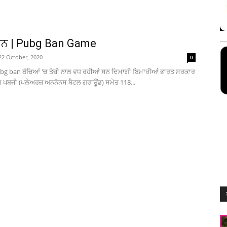
ੈਨ | Pubg Ban Game
22 October, 2020
0
ubg ban ਬੱਚਿਆਂ 'ਚ ਤੇਜ਼ੀ ਨਾਲ ਵਧ ਰਹੀਆਂ ਸਨ ਦਿਮਾਗੀ ਬਿਮਾਰੀਆਂ ਭਾਰਤ ਸਰਕਾਰ
ੇਮ ਪਬਜੀ (ਪਲੇਅਰਜ਼ ਅਨਨੋਨਸ ਬੈਟਲ ਗਰਾਊਂਡ) ਸਮੇਤ 118...