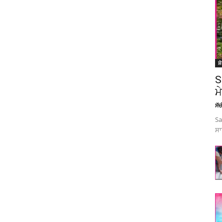
ਸ਼
S
ਮ
ਸੱ
Sa
ਸਾ