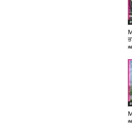
ਸ਼
M
ਭ
ਸੱ
ਸ਼
M
ਸੱ