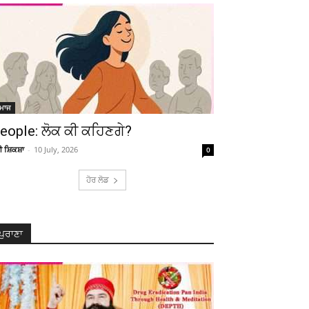
ਮਾਜ
eople: ਲੋਕ ਕੀ ਕਹਿਣਗੇ?
ਚੀ ਸ਼ਿਕਸ਼ਾ
-
10 July, 2026
0
ਹੋਰ ਲੋਡ
ਪੁਰਾਣਾ