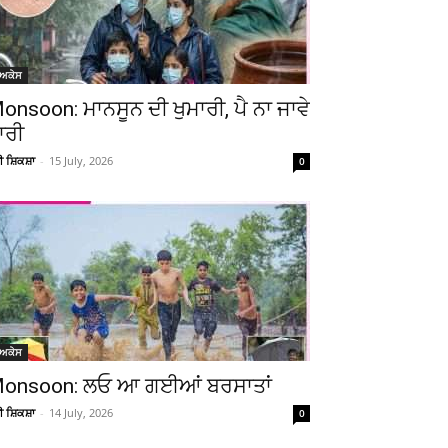
ੋਅਕੇਸ
onsoon: ਮਾਨਸੂਨ ਦੀ ਖੁਮਾਰੀ, ਪੈ ਨਾ ਜਾਵੇ
ਾਰੀ
ਚੀ ਸ਼ਿਕਸ਼ਾ
-
15 July, 2026
0
ੋਅਕੇਸ
onsoon: ਲਓ ਆ ਗਈਆਂ ਬਰਸਾਤਾਂ
ਚੀ ਸ਼ਿਕਸ਼ਾ
-
14 July, 2026
0