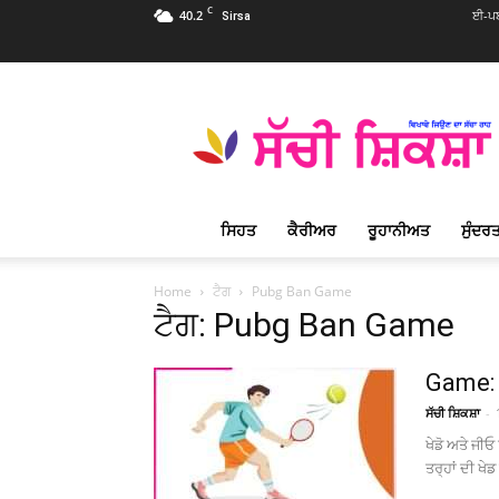
C
40.2
ਈ-ਪਬ
Sirsa
Sachi
Shiksha
Punjabi
–
ਸੱਚੀ
ਸ਼ਿਕਸ਼ਾ
ਸਿਹਤ
ਕੈਰੀਅਰ
ਰੂਹਾਨੀਅਤ
ਸੁੰਦਰਤ
ਪ੍ਰਸਿੱਧ
ਰੂਹਾਨੀ
ਮੈਗਜ਼ੀਨ
Home
ਟੈਗ
Pubg Ban Game
ਟੈਗ: Pubg Ban Game
Game: ਖ
ਸੱਚੀ ਸ਼ਿਕਸ਼ਾ
-
ਖੇਡੋ ਅਤੇ ਜੀਓ
ਤਰ੍ਹਾਂ ਦੀ ਖੇ