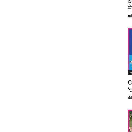
S
ਦ
ਸੱ
C
‘
ਸੱ