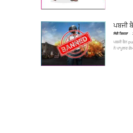
ਪਬਜੀ ਬ
ਸੱਚੀ ਸ਼ਿਕਸ਼ਾ
-
ਪਬਜੀ ਬੈਨ p
ਨੇ ਪਾਪੂਲਰ ਗ