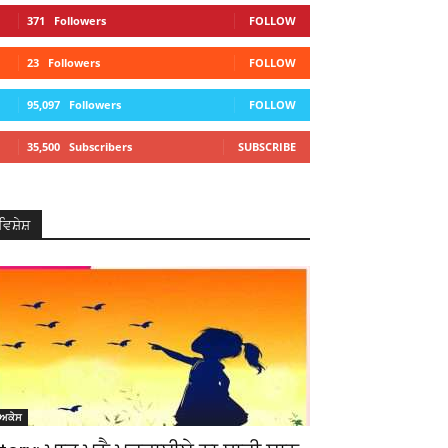
371
Followers
FOLLOW
23
Followers
FOLLOW
95,097
Followers
FOLLOW
35,500
Subscribers
SUBSCRIBE
ਵਿਸ਼ੇਸ਼
ੋਅਕੇਸ