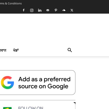
rms & Conditions
ਕਵਾਨ
ਖੇਡਾਂ