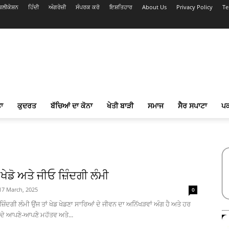
ਲੀਕੇਸ਼ਨ
ਹਿੰਦੀ
ਅੰਗਰੇਜ਼ੀ
ਸੰਪਰਕ ਕਰੋ
ਇਸ਼ਤਿਹਾਰ
About Us
Privacy Policy
Te
ਾ
ਕੁਦਰਤ
ਬੱਚਿਆਂ ਦਾ ਕੋਨਾ
ਖੇਤੀ ਬਾੜੀ
ਸਮਾਜ
ਸੈਰ ਸਪਾਟਾ
ਪ
ੇਡੋ ਅਤੇ ਜੀਓ ਜ਼ਿੰਦਗੀ ਲੰਮੀ
17 March, 2025
0
 ਜ਼ਿੰਦਗੀ ਲੰਮੀ ਉਂਜ ਤਾਂ ਖੇਡ ਖੇਡਣਾ ਸਾਰਿਆਂ ਦੇ ਜੀਵਨ ਦਾ ਅਨਿੱਖੜਵਾਂ ਅੰਗ ਹੈ ਅਤੇ ਹਰ
ਡ ਦੇ ਆਪਣੇ-ਆਪਣੇ ਮਹੱਤਵ ਅਤੇ...