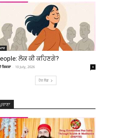
ਮਾਜ
eople: ਲੋਕ ਕੀ ਕਹਿਣਗੇ?
ਚੀ ਸ਼ਿਕਸ਼ਾ
-
10 July, 2026
0
ਹੋਰ ਲੋਡ
ਪੁਰਾਣਾ