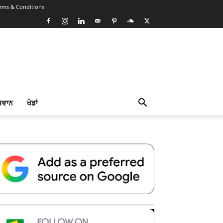
rms & Conditions
ਕਵਾਨ
ਖੇਡਾਂ