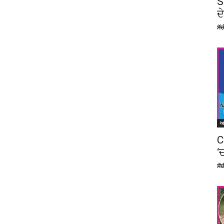
S
ਦ
ਸੱ
C
‘
ਸੱ