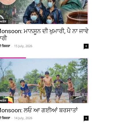
ੋਅਕੇਸ
onsoon: ਮਾਨਸੂਨ ਦੀ ਖੁਮਾਰੀ, ਪੈ ਨਾ ਜਾਵੇ
ਾਰੀ
ਚੀ ਸ਼ਿਕਸ਼ਾ
-
15 July, 2026
0
ੋਅਕੇਸ
onsoon: ਲਓ ਆ ਗਈਆਂ ਬਰਸਾਤਾਂ
ਚੀ ਸ਼ਿਕਸ਼ਾ
-
14 July, 2026
0