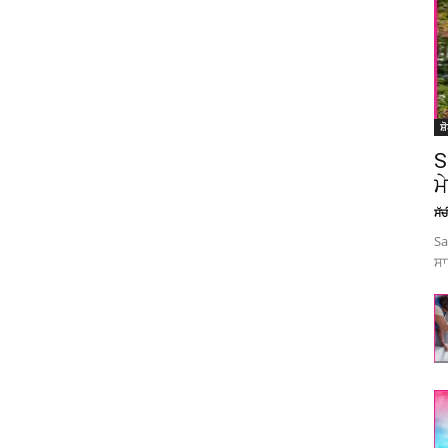
ਸ਼
S
ਮ
ਸੱ
Sa
ਸਾ