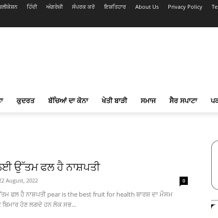
ਲੀਕੇਸ਼ਨ
ਹਿੰਦੀ
ਅੰਗਰੇਜ਼ੀ
ਸੰਪਰਕ ਕਰੋ
ਇਸ਼ਤਿਹਾਰ
About Us
Privacy Policy
Te
ਾ
ਕੁਦਰਤ
ਬੱਚਿਆਂ ਦਾ ਕੋਨਾ
ਖੇਤੀ ਬਾੜੀ
ਸਮਾਜ
ਸੈਰ ਸਪਾਟਾ
ਪ
ਈ ਉੱਤਮ ਫਲ ਹੈ ਨਾਸ਼ਪਤੀ
22 August, 2022
0
ਮ ਫਲ ਹੈ ਨਾਸ਼ਪਤੀ pear is the best fruit for health ਬਾਰਸ਼ ਦਾ ਮੌਸਮ
ਕ ਬਿਮਾਰ ਹੋਣ ਲਗਦੇ ਹਨ ਲੋਕ ਸਭ...