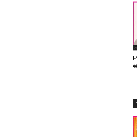
ਸ
P
ਸੱ