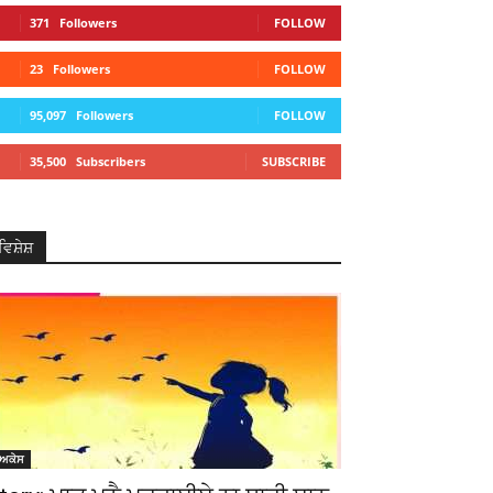
371
Followers
FOLLOW
23
Followers
FOLLOW
95,097
Followers
FOLLOW
35,500
Subscribers
SUBSCRIBE
ਵਿਸ਼ੇਸ਼
ੋਅਕੇਸ