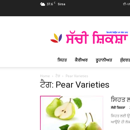
C
37.6
ਈ-ਪਬ
Sirsa
Sachi
Shiksha
Punjabi
–
ਸੱਚੀ
ਸ਼ਿਕਸ਼ਾ
ਸਿਹਤ
ਕੈਰੀਅਰ
ਰੂਹਾਨੀਅਤ
ਸੁੰਦਰਤ
ਪ੍ਰਸਿੱਧ
ਰੂਹਾਨੀ
ਮੈਗਜ਼ੀਨ
Home
ਟੈਗ
Pear Varieties
ਟੈਗ: Pear Varieties
ਸਿਹਤ ਲ
ਸੱਚੀ ਸ਼ਿਕਸ਼ਾ
-
ਸਿਹਤ ਲਈ ਉੱਤ
ਆਉਂਦੇ ਹੀ ਲੋ