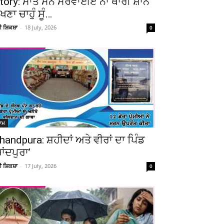
tory: ਮਾਤ ਮਨੈ ਮਰਵਾਈਏ ਨਾ ਥਾਰੀ ਸ਼ਾਨ
ੇਖਣਾ ਚਾਹੁੰ ਸੂੰ…
ਚੀ ਸ਼ਿਕਸ਼ਾ
-
18 July, 2026
0
ਆਮ
handpura: ਸ਼ਹੀਦਾਂ ਅਤੇ ਵੀਰਾਂ ਦਾ ਪਿੰਡ
ਚਾਂਦਪੁਰਾ’
ਚੀ ਸ਼ਿਕਸ਼ਾ
-
17 July, 2026
0