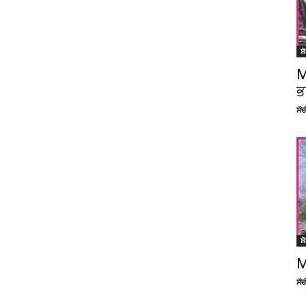
ਸ਼
M
ਭ
ਸੱ
ਸ਼
M
ਸੱ