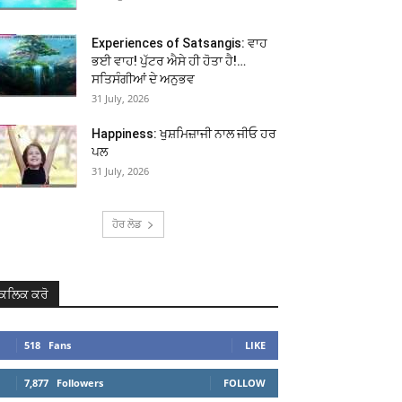
Experiences of Satsangis: ਵਾਹ
ਭਈ ਵਾਹ! ਪੁੱਟਰ ਐਸੇ ਹੀ ਹੋਤਾ ਹੈ!…
ਸਤਿਸੰਗੀਆਂ ਦੇ ਅਨੁਭਵ
31 July, 2026
Happiness: ਖੁਸ਼ਮਿਜ਼ਾਜੀ ਨਾਲ ਜੀਓ ਹਰ
ਪਲ
31 July, 2026
ਹੋਰ ਲੋਡ
ਕਲਿਕ ਕਰੋ
518
Fans
LIKE
7,877
Followers
FOLLOW