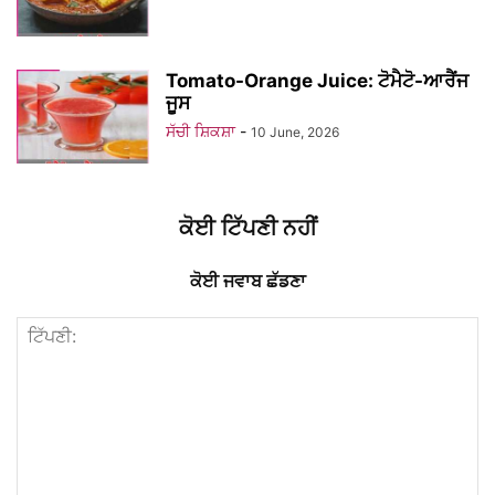
Tomato-Orange Juice: ਟੋਮੈਟੋ-ਆਰੈਂਜ
ਜੂਸ
ਸੱਚੀ ਸ਼ਿਕਸ਼ਾ
-
10 June, 2026
ਕੋਈ ਟਿੱਪਣੀ ਨਹੀਂ
ਕੋਈ ਜਵਾਬ ਛੱਡਣਾ