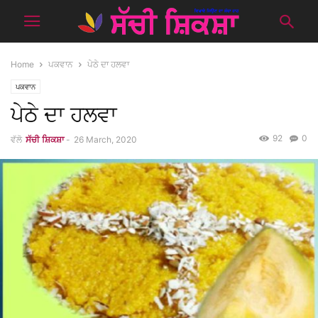
Home
ਪਕਵਾਨ
ਪੇਠੇ ਦਾ ਹਲਵਾ
ਪਕਵਾਨ
ਪੇਠੇ ਦਾ ਹਲਵਾ
92
0
ਵੱਲੋ
ਸੱਚੀ ਸ਼ਿਕਸ਼ਾ
-
26 March, 2020