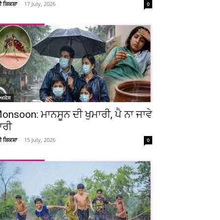
ਚੀ ਸ਼ਿਕਸ਼ਾ
-
17 July, 2026
0
ੋਅਕੇਸ
onsoon: ਮਾਨਸੂਨ ਦੀ ਖੁਮਾਰੀ, ਪੈ ਨਾ ਜਾਵੇ
ਾਰੀ
ਚੀ ਸ਼ਿਕਸ਼ਾ
-
15 July, 2026
0
Telegram
Copy URL