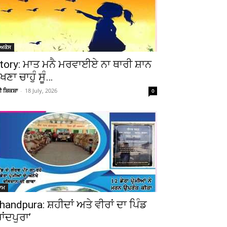
ੋਅਕੇਸ
tory: ਮਾਤ ਮਨੈ ਮਰਵਾਈਏ ਨਾ ਥਾਰੀ ਸ਼ਾਨ
ੇਖਣਾ ਚਾਹੁੰ ਸੂੰ…
ਚੀ ਸ਼ਿਕਸ਼ਾ
-
18 July, 2026
0
ਆਮ
handpura: ਸ਼ਹੀਦਾਂ ਅਤੇ ਵੀਰਾਂ ਦਾ ਪਿੰਡ
ਚਾਂਦਪੁਰਾ’