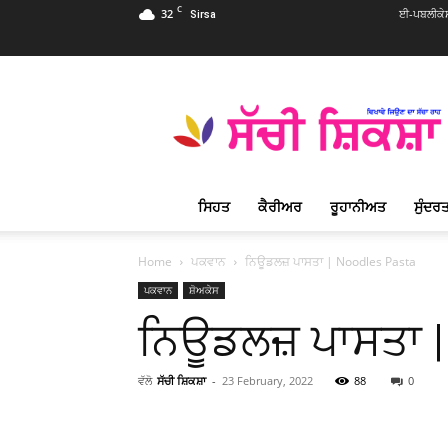
C
32
ਈ-ਪਬਲੀਕੇ
Sirsa
Sachi
Shiksha
Punjabi
–
ਸੱਚੀ
ਸ਼ਿਕਸ਼ਾ
ਸਿਹਤ
ਕੈਰੀਅਰ
ਰੂਹਾਨੀਅਤ
ਸੁੰਦਰਤ
ਪ੍ਰਸਿੱਧ
ਰੂਹਾਨੀ
ਮੈਗਜ਼ੀਨ
Home
ਪਕਵਾਨ
ਨਿਊਡਲਜ਼ ਪਾਸਤਾ | Noodles Pasta
ਪਕਵਾਨ
ਸ਼ੋਅਕੇਸ
ਨਿਊਡਲਜ਼ ਪਾਸਤਾ |
ਵੱਲੋ
ਸੱਚੀ ਸ਼ਿਕਸ਼ਾ
-
23 February, 2022
88
0