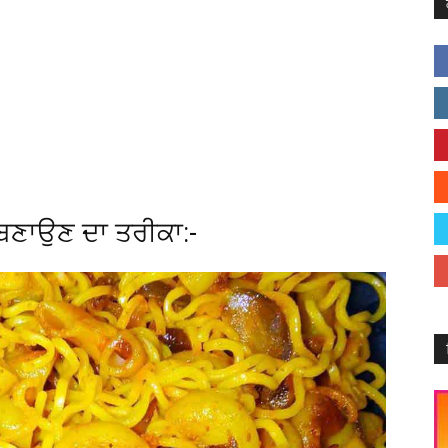
ਬਣਾਉਣ ਦਾ ਤਰੀਕਾ:-