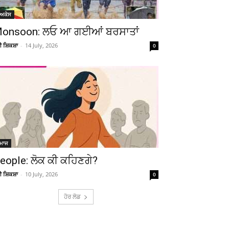
ੋਅਕੇਸ
onsoon: ਲਓ ਆ ਗਈਆਂ ਬਰਸਾਤਾਂ
ਚੀ ਸ਼ਿਕਸ਼ਾ
-
14 July, 2026
0
ਮਾਜ
eople: ਲੋਕ ਕੀ ਕਹਿਣਗੇ?
ਚੀ ਸ਼ਿਕਸ਼ਾ
-
10 July, 2026
0
ਹੋਰ ਲੋਡ