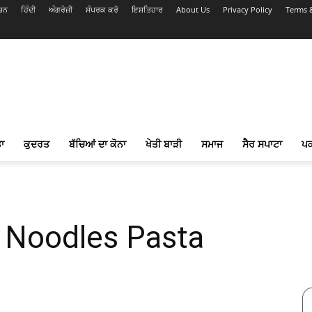
ਸ਼ਨ
ਹਿੰਦੀ
ਅੰਗਰੇਜ਼ੀ
ਸੰਪਰਕ ਕਰੋ
ਇਸ਼ਤਿਹਾਰ
About Us
Privacy Policy
Terms 
ਾ
ਕੁਦਰਤ
ਬੱਚਿਆਂ ਦਾ ਕੋਨਾ
ਖੇਤੀ ਬਾੜੀ
ਸਮਾਜ
ਸੈਰ ਸਪਾਟਾ
ਪ
 Noodles Pasta