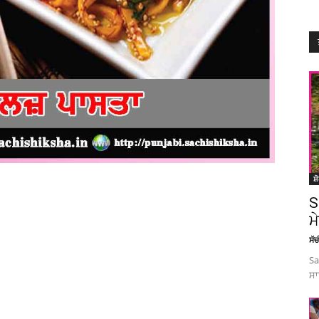
ਸ਼
S
ਮ
ਸੱ
Sa
ਸਾ