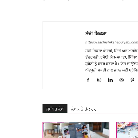
ਸੱਚੀ ਸ਼ਿਕਸ਼ਾ
https://sachishikshapunjabi.com
ਸੱਚੀ ਸ਼ਿਕਸ਼ਾ ਪੰਜਾਬੀ, ਹਿੰਦੀ ਅਤੇ ਅੰਗਰੇਜ
ਤੰਦਰੁਸਤੀ, ਰਸੋਈ, ਸੈਰ-ਸਪਾਟਾ, ਸਿੱਖਿਆ
ਸ਼੍ਰੇਣੀ ਨੂੰ ਕਵਰ ਕਰਦਾ ਹੈ। ਇਸ ਦਾ ਉਦ
ਅੰਦਰੂਨੀ ਸ਼ਕਤੀ ਨਾਲ ਜੁੜਨ ਲਈ ਪ੍ਰੇਰਿ
ਸਬੰਧਤ ਲੇਖ
ਲੇਖਕ ਨੇ ਤੱਕ ਹੋਰ