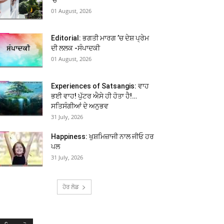
01 August, 2026
Editorial: ਭਗਤੀ ਮਾਰਗ ’ਚ ਦੇਸ਼ ਪ੍ਰੇਮ
ਦੀ ਲਲਕ -ਸੰਪਾਦਕੀ
01 August, 2026
Experiences of Satsangis: ਵਾਹ
ਭਈ ਵਾਹ! ਪੁੱਟਰ ਐਸੇ ਹੀ ਹੋਤਾ ਹੈ!…
ਸਤਿਸੰਗੀਆਂ ਦੇ ਅਨੁਭਵ
31 July, 2026
Happiness: ਖੁਸ਼ਮਿਜ਼ਾਜੀ ਨਾਲ ਜੀਓ ਹਰ
ਪਲ
31 July, 2026
ਹੋਰ ਲੋਡ