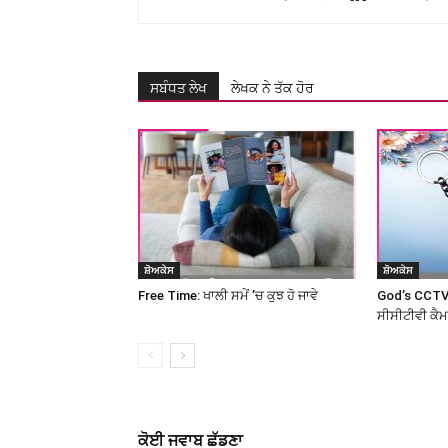
ਸਬੰਧਤ ਲੇਖ
ਲੇਖਕ ਨੇ ਤੱਕ ਹੋਰ
ਸ਼ੋਅਕੇਸ
ਸ਼ੋਅਕੇਸ
Free Time: ਖਾਲੀ ਸਮੇਂ ’ਚ ਕੁਝ ਹੋ ਜਾਵੇ
God’s CCTV
ਸੀਸੀਟੀਵੀ ਕੈ
ਕੋਈ ਜਵਾਬ ਛੱਡਣਾ