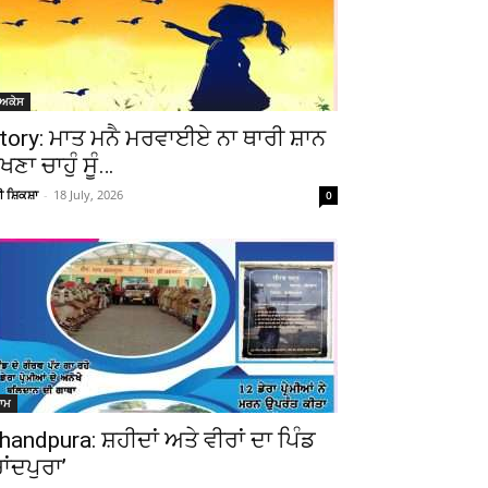
ੋਅਕੇਸ
tory: ਮਾਤ ਮਨੈ ਮਰਵਾਈਏ ਨਾ ਥਾਰੀ ਸ਼ਾਨ
ੇਖਣਾ ਚਾਹੁੰ ਸੂੰ…
ਚੀ ਸ਼ਿਕਸ਼ਾ
-
18 July, 2026
0
ਆਮ
handpura: ਸ਼ਹੀਦਾਂ ਅਤੇ ਵੀਰਾਂ ਦਾ ਪਿੰਡ
ਚਾਂਦਪੁਰਾ’