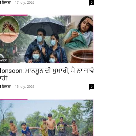
ਚੀ ਸ਼ਿਕਸ਼ਾ
-
17 July, 2026
0
Telegram
Copy URL
ੋਅਕੇਸ
onsoon: ਮਾਨਸੂਨ ਦੀ ਖੁਮਾਰੀ, ਪੈ ਨਾ ਜਾਵੇ
ਾਰੀ
ਚੀ ਸ਼ਿਕਸ਼ਾ
-
15 July, 2026
0