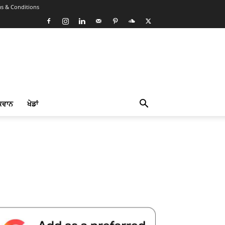
s & Conditions
ਕਵਾਨ
ਖੇਡਾਂ