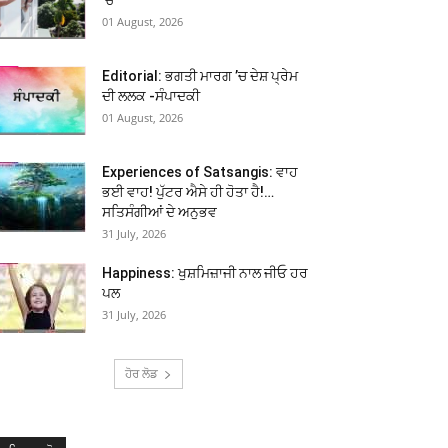
01 August, 2026
Editorial: ਭਗਤੀ ਮਾਰਗ ’ਚ ਦੇਸ਼ ਪ੍ਰੇਮ
ਦੀ ਲਲਕ -ਸੰਪਾਦਕੀ
01 August, 2026
Experiences of Satsangis: ਵਾਹ
ਭਈ ਵਾਹ! ਪੁੱਟਰ ਐਸੇ ਹੀ ਹੋਤਾ ਹੈ!…
ਸਤਿਸੰਗੀਆਂ ਦੇ ਅਨੁਭਵ
31 July, 2026
Happiness: ਖੁਸ਼ਮਿਜ਼ਾਜੀ ਨਾਲ ਜੀਓ ਹਰ
ਪਲ
31 July, 2026
ਹੋਰ ਲੋਡ