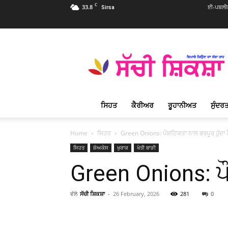
C
33.8
ਈ-ਪਬਲੀਕ
Sirsa
Sachi
Shiksha
Punjabi
–
ਸੱਚੀ
ਸ਼ਿਕਸ਼ਾ
ਸਿਹਤ
ਕੈਰੀਅਰ
ਰੂਹਾਨੀਅਤ
ਸੁੰਦਰਤ
ਪ੍ਰਸਿੱਧ
ਰੂਹਾਨੀ
ਮੈਗਜ਼ੀਨ
Home
ਸਿਹਤ
Green Onions: ਪੌਸ਼ਟਿਕਤਾ ਨਾਲ ਭਰਪੂਰ ਹੁੰਦਾ
ਸਿਹਤ
ਸ਼ੋਅਕੇਸ
ਖੁਰਾਕ
ਖੇਤੀ ਬਾੜੀ
Green Onions: ਪ
ਵੱਲੋ
ਸੱਚੀ ਸ਼ਿਕਸ਼ਾ
-
26 February, 2026
281
0