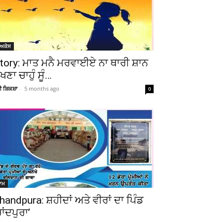
Telegram
Copy URL
ੋਅਕੇਸ
tory: ਮਾਤ ਮਨੈ ਮਰਵਾਈਏ ਨਾ ਥਾਰੀ ਸ਼ਾਨ
ੇਖਣਾ ਚਾਹੁੰ ਸੂੰ…
ਚੀ ਸ਼ਿਕਸ਼ਾ
-
5 months ago
0
ਆਮ
handpura: ਸ਼ਹੀਦਾਂ ਅਤੇ ਵੀਰਾਂ ਦਾ ਪਿੰਡ
ਚਾਂਦਪੁਰਾ’