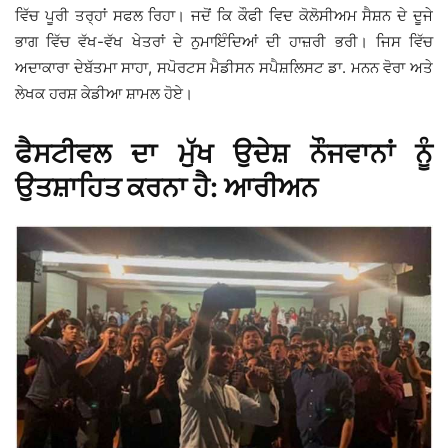
ਵਿੱਚ ਪੂਰੀ ਤਰ੍ਹਾਂ ਸਫਲ ਰਿਹਾ। ਜਦੋਂ ਕਿ ਕੌਫੀ ਵਿਦ ਕੋਲੋਸੀਅਮ ਸੈਸ਼ਨ ਦੇ ਦੂਜੇ
ਭਾਗ ਵਿੱਚ ਵੱਖ-ਵੱਖ ਖੇਤਰਾਂ ਦੇ ਨੁਮਾਇੰਦਿਆਂ ਦੀ ਹਾਜ਼ਰੀ ਭਰੀ। ਜਿਸ ਵਿੱਚ
ਅਦਾਕਾਰਾ ਦੇਬੱਤਮਾ ਸਾਹਾ, ਸਪੋਰਟਸ ਮੈਡੀਸਨ ਸਪੈਸ਼ਲਿਸਟ ਡਾ. ਮਨਨ ਵੋਰਾ ਅਤੇ
ਲੇਖਕ ਹਰਸ਼ ਕੇਡੀਆ ਸ਼ਾਮਲ ਹੋਏ।
ਫੈਸਟੀਵਲ ਦਾ ਮੁੱਖ ਉਦੇਸ਼ ਨੌਜਵਾਨਾਂ ਨੂੰ
ਉਤਸ਼ਾਹਿਤ ਕਰਨਾ ਹੈ: ਆਰੀਅਨ