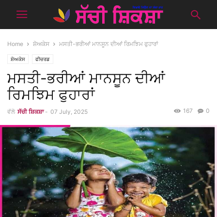
Home
ਸ਼ੋਅਕੇਸ
ਮਸਤੀ-ਭਰੀਆਂ ਮਾਨਸੂਨ ਦੀਆਂ ਰਿਮਝਿਮ ਫੁਹਾਰਾਂ
ਸ਼ੋਅਕੇਸ
ਫੀਚਰਡ
ਮਸਤੀ-ਭਰੀਆਂ ਮਾਨਸੂਨ ਦੀਆਂ
ਰਿਮਝਿਮ ਫੁਹਾਰਾਂ
167
0
ਵੱਲੋ
ਸੱਚੀ ਸ਼ਿਕਸ਼ਾ
-
07 July, 2025