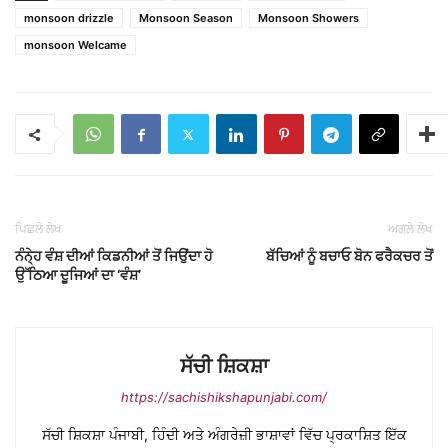
monsoon drizzle
Monsoon Season
Monsoon Showers
monsoon Welcame
ਪਿਛਲੇ ਲੇਖ
ਅਗਲੇ ਲੇਖ
ਨੰਨੇ੍ਹ ਵੰਸ਼ ਦੀਆਂ ਕਿਡਨੀਆਂ ਤੋਂ ਜਿਉਂਦਾ ਹੋ
ਬੱਚਿਆਂ ਨੂੰ ਬਚਾਓ ਬੋਨ ਫਰੈਕਚਰ ਤੋਂ
ਉੱਠਿਆ ਦੂਜਿਆਂ ਦਾ ‘ਵੰਸ਼’
ਸੱਚੀ ਸ਼ਿਕਸ਼ਾ
https://sachishikshapunjabi.com/
ਸੱਚੀ ਸ਼ਿਕਸ਼ਾ ਪੰਜਾਬੀ, ਹਿੰਦੀ ਅਤੇ ਅੰਗਰੇਜ਼ੀ ਭਾਸ਼ਾਵਾਂ ਵਿੱਚ ਪ੍ਰਕਾਸ਼ਿਤ ਇੱਕ