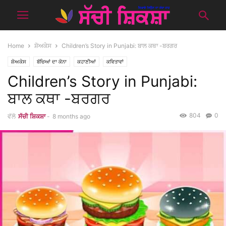
Home
ਸ਼ੋਅਕੇਸ
Children’s Story in Punjabi: ਬਾਲ ਕਥਾ -ਬਰਗਰ
ਸ਼ੋਅਕੇਸ
ਬੱਚਿਆਂ ਦਾ ਕੋਨਾ
ਕਹਾਣੀਆਂ
ਕਵਿਤਾਵਾਂ
Children’s Story in Punjabi:
ਬਾਲ ਕਥਾ -ਬਰਗਰ
804
0
ਵੱਲੋ
ਸੱਚੀ ਸ਼ਿਕਸ਼ਾ
-
8 months ago