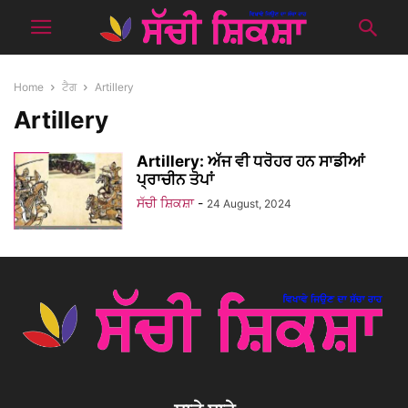
Home
ਟੈਗ
Artillery
Artillery
Artillery: ਅੱਜ ਵੀ ਧਰੋਹਰ ਹਨ ਸਾਡੀਆਂ
ਪ੍ਰਾਚੀਨ ਤੋਪਾਂ
ਸੱਚੀ ਸ਼ਿਕਸ਼ਾ
-
24 August, 2024