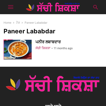
Home
ਟੈਗ
Paneer Lababdar
Paneer Lababdar
ਪਨੀਰ ਲਬਾਬਦਾਰ
ਸੱਚੀ ਸ਼ਿਕਸ਼ਾ
-
11 months ago