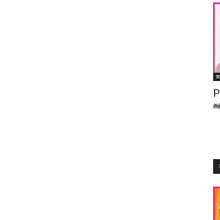
ਸ
P
ਸੱ