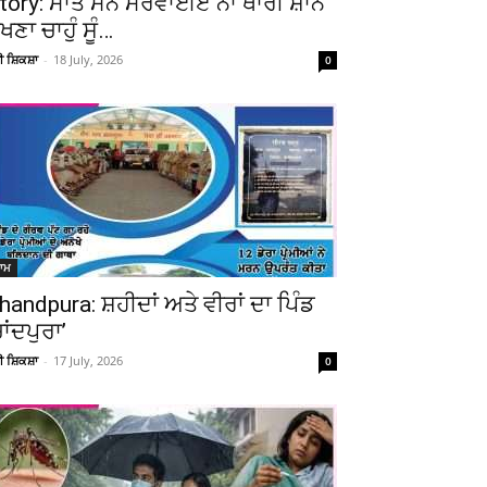
tory: ਮਾਤ ਮਨੈ ਮਰਵਾਈਏ ਨਾ ਥਾਰੀ ਸ਼ਾਨ
ੇਖਣਾ ਚਾਹੁੰ ਸੂੰ…
ਚੀ ਸ਼ਿਕਸ਼ਾ
-
18 July, 2026
0
ਆਮ
handpura: ਸ਼ਹੀਦਾਂ ਅਤੇ ਵੀਰਾਂ ਦਾ ਪਿੰਡ
ਚਾਂਦਪੁਰਾ’
ਚੀ ਸ਼ਿਕਸ਼ਾ
-
17 July, 2026
0