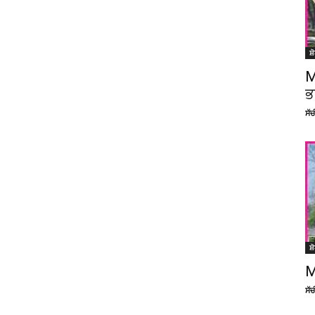
ਸ਼
M
ਭ
ਸੱ
ਸ਼
M
ਸੱ