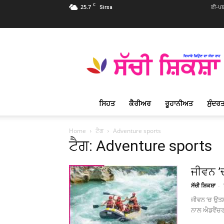
C
25.7
ਈ-ਪਬ
Sirsa
Sachi
Shiksha
Punjabi
–
ਸੱਚੀ
ਸ਼ਿਕਸ਼ਾ
ਸਿਹਤ
ਕੈਰੀਅਰ
ਰੂਹਾਨੀਅਤ
ਸੁੰਦਰਤ
ਪ੍ਰਸਿੱਧ
ਰੂਹਾਨੀ
ਮੈਗਜ਼ੀਨ
Home
ਟੈਗ
Adventure sports
ਟੈਗ: Adventure sports
ਜੀਵਨ ’
ਸੱਚੀ ਸ਼ਿਕਸ਼ਾ
-
ਜੀਵਨ ’ਚ ਉਤਸ਼ਾ
ਨਾਲ ਐਡਵੈਂਚਰ 