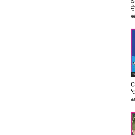
S
ਦ
ਸੱ
C
‘
ਸੱ