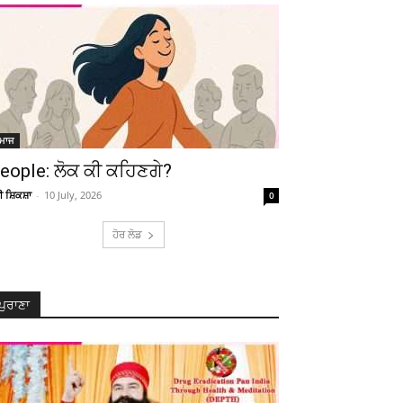
ਮਾਜ
eople: ਲੋਕ ਕੀ ਕਹਿਣਗੇ?
ਚੀ ਸ਼ਿਕਸ਼ਾ
-
10 July, 2026
0
ਹੋਰ ਲੋਡ
ਪੁਰਾਣਾ