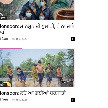
ੋਅਕੇਸ
onsoon: ਮਾਨਸੂਨ ਦੀ ਖੁਮਾਰੀ, ਪੈ ਨਾ ਜਾਵੇ
ਾਰੀ
ਚੀ ਸ਼ਿਕਸ਼ਾ
-
15 July, 2026
0
ੋਅਕੇਸ
onsoon: ਲਓ ਆ ਗਈਆਂ ਬਰਸਾਤਾਂ
ਚੀ ਸ਼ਿਕਸ਼ਾ
-
14 July, 2026
0