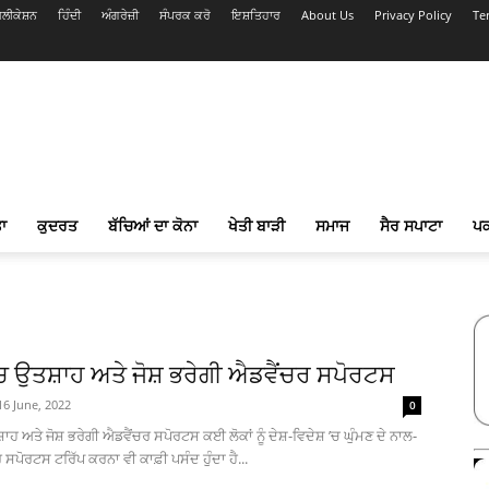
ਲੀਕੇਸ਼ਨ
ਹਿੰਦੀ
ਅੰਗਰੇਜ਼ੀ
ਸੰਪਰਕ ਕਰੋ
ਇਸ਼ਤਿਹਾਰ
About Us
Privacy Policy
Te
ਾ
ਕੁਦਰਤ
ਬੱਚਿਆਂ ਦਾ ਕੋਨਾ
ਖੇਤੀ ਬਾੜੀ
ਸਮਾਜ
ਸੈਰ ਸਪਾਟਾ
ਪ
ਚ ਉਤਸ਼ਾਹ ਅਤੇ ਜੋਸ਼ ਭਰੇਗੀ ਐਡਵੈਂਚਰ ਸਪੋਰਟਸ
16 June, 2022
0
ਹ ਅਤੇ ਜੋਸ਼ ਭਰੇਗੀ ਐਡਵੈਂਚਰ ਸਪੋਰਟਸ ਕਈ ਲੋਕਾਂ ਨੂੰ ਦੇਸ਼-ਵਿਦੇਸ਼ ’ਚ ਘੁੰਮਣ ਦੇ ਨਾਲ-
ਸਪੋਰਟਸ ਟਰਿੱਪ ਕਰਨਾ ਵੀ ਕਾਫ਼ੀ ਪਸੰਦ ਹੁੰਦਾ ਹੈ...