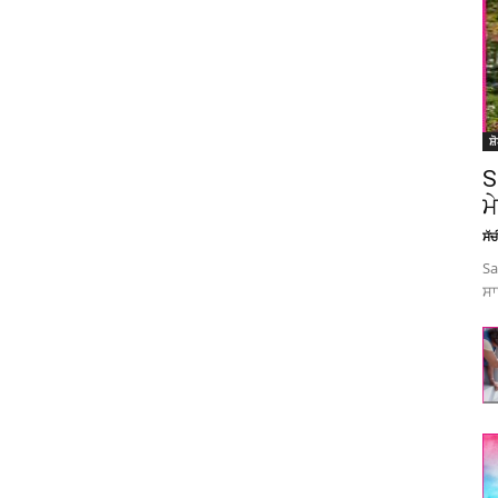
ਸ਼
S
ਮ
ਸੱ
Sa
ਸਾ