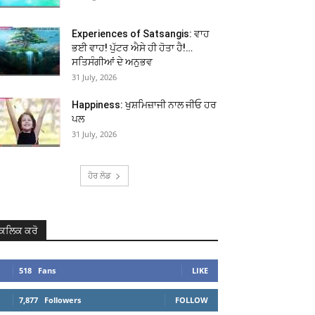
Experiences of Satsangis: ਵਾਹ
ਭਈ ਵਾਹ! ਪੁੱਟਰ ਐਸੇ ਹੀ ਹੋਤਾ ਹੈ!…
ਸਤਿਸੰਗੀਆਂ ਦੇ ਅਨੁਭਵ
31 July, 2026
Happiness: ਖੁਸ਼ਮਿਜ਼ਾਜੀ ਨਾਲ ਜੀਓ ਹਰ
ਪਲ
31 July, 2026
ਹੋਰ ਲੋਡ
ਕਲਿਕ ਕਰੋ
518
Fans
LIKE
7,877
Followers
FOLLOW