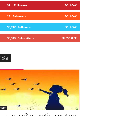
371
Followers
FOLLOW
23
Followers
FOLLOW
95,097
Followers
FOLLOW
35,500
Subscribers
SUBSCRIBE
ਵਿਸ਼ੇਸ਼
ੋਅਕੇਸ