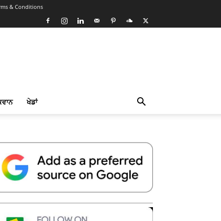
rms & Conditions
ਕਵਾਨ
ਖੇਡਾਂ