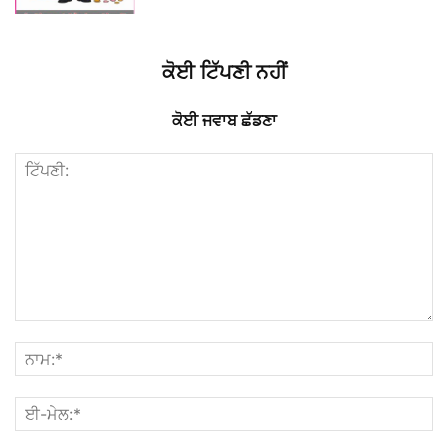
ਕੋਈ ਟਿੱਪਣੀ ਨਹੀਂ
ਕੋਈ ਜਵਾਬ ਛੱਡਣਾ