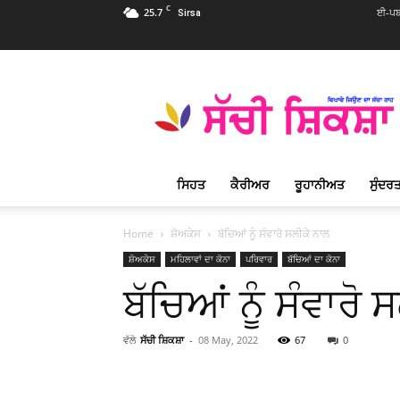
C
25.7
ਈ-ਪਬ
Sirsa
Sachi
Shiksha
Punjabi
–
ਸੱਚੀ
ਸ਼ਿਕਸ਼ਾ
ਸਿਹਤ
ਕੈਰੀਅਰ
ਰੂਹਾਨੀਅਤ
ਸੁੰਦਰਤ
ਪ੍ਰਸਿੱਧ
ਰੂਹਾਨੀ
ਮੈਗਜ਼ੀਨ
Home
ਸ਼ੋਅਕੇਸ
ਬੱਚਿਆਂ ਨੂੰ ਸੰਵਾਰੋ ਸਲੀਕੇ ਨਾਲ
ਸ਼ੋਅਕੇਸ
ਮਹਿਲਾਵਾਂ ਦਾ ਕੋਨਾ
ਪਰਿਵਾਰ
ਬੱਚਿਆਂ ਦਾ ਕੋਨਾ
ਬੱਚਿਆਂ ਨੂੰ ਸੰਵਾਰੋ 
ਵੱਲੋ
ਸੱਚੀ ਸ਼ਿਕਸ਼ਾ
-
08 May, 2022
67
0