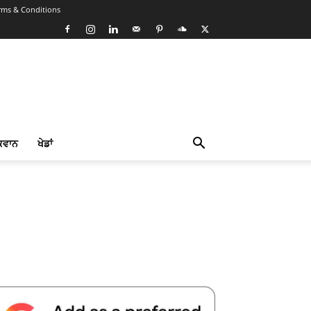
rms & Conditions
ਕਵਾਨ
ਖੇਡਾਂ