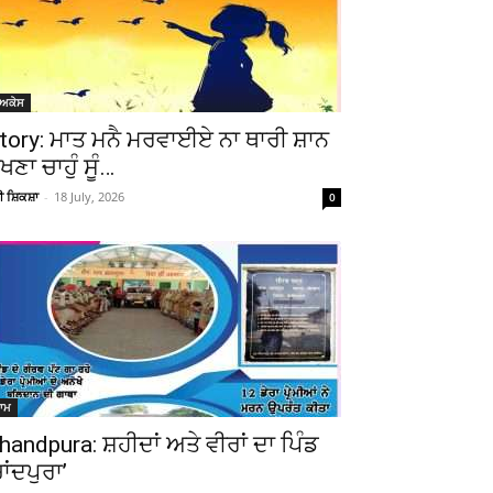
ੋਅਕੇਸ
tory: ਮਾਤ ਮਨੈ ਮਰਵਾਈਏ ਨਾ ਥਾਰੀ ਸ਼ਾਨ
ੇਖਣਾ ਚਾਹੁੰ ਸੂੰ…
ਚੀ ਸ਼ਿਕਸ਼ਾ
-
18 July, 2026
0
ਆਮ
handpura: ਸ਼ਹੀਦਾਂ ਅਤੇ ਵੀਰਾਂ ਦਾ ਪਿੰਡ
ਚਾਂਦਪੁਰਾ’