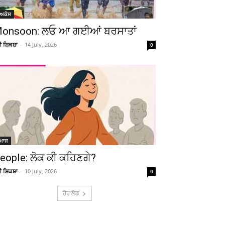
ੋਅਕੇਸ
onsoon: ਲਓ ਆ ਗਈਆਂ ਬਰਸਾਤਾਂ
ਚੀ ਸ਼ਿਕਸ਼ਾ
-
14 July, 2026
0
ਮਾਜ
Telegram
Copy URL
eople: ਲੋਕ ਕੀ ਕਹਿਣਗੇ?
ਚੀ ਸ਼ਿਕਸ਼ਾ
-
10 July, 2026
0
ਹੋਰ ਲੋਡ