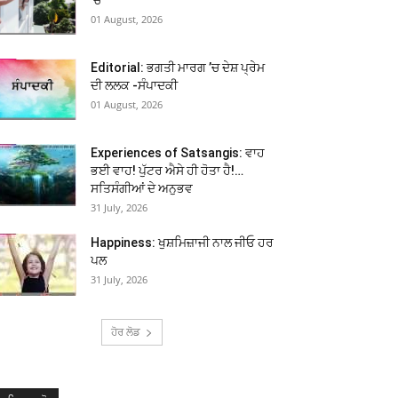
01 August, 2026
Editorial: ਭਗਤੀ ਮਾਰਗ ’ਚ ਦੇਸ਼ ਪ੍ਰੇਮ
ਦੀ ਲਲਕ -ਸੰਪਾਦਕੀ
01 August, 2026
Experiences of Satsangis: ਵਾਹ
ਭਈ ਵਾਹ! ਪੁੱਟਰ ਐਸੇ ਹੀ ਹੋਤਾ ਹੈ!…
ਸਤਿਸੰਗੀਆਂ ਦੇ ਅਨੁਭਵ
31 July, 2026
Happiness: ਖੁਸ਼ਮਿਜ਼ਾਜੀ ਨਾਲ ਜੀਓ ਹਰ
ਪਲ
31 July, 2026
ਹੋਰ ਲੋਡ