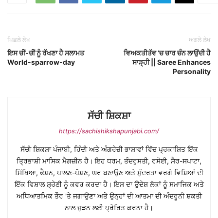
ਪਿਛਲੇ ਲੇਖ
ਅਗਲੇ ਲੇਖ
ਇਸ ਚੀਂ-ਚੀਂ ਨੂੰ ਰੱਖਣਾ ਹੈ ਸਲਾਮਤ
ਵਿਅਕਤੀਤੱਵ ’ਚ ਚਾਰ ਚੰਨ ਲਾਉਂਦੀ ਹੈ
World-sparrow-day
ਸਾੜ੍ਹੀ || Saree Enhances
Personality
ਸੱਚੀ ਸ਼ਿਕਸ਼ਾ
https://sachishikshapunjabi.com/
ਸੱਚੀ ਸ਼ਿਕਸ਼ਾ ਪੰਜਾਬੀ, ਹਿੰਦੀ ਅਤੇ ਅੰਗਰੇਜ਼ੀ ਭਾਸ਼ਾਵਾਂ ਵਿੱਚ ਪ੍ਰਕਾਸ਼ਿਤ ਇੱਕ
ਤ੍ਰਿਭਾਸ਼ੀ ਮਾਸਿਕ ਮੈਗਜ਼ੀਨ ਹੈ। ਇਹ ਧਰਮ, ਤੰਦਰੁਸਤੀ, ਰਸੋਈ, ਸੈਰ-ਸਪਾਟਾ,
ਸਿੱਖਿਆ, ਫੈਸ਼ਨ, ਪਾਲਣ-ਪੋਸ਼ਣ, ਘਰ ਬਣਾਉਣ ਅਤੇ ਸੁੰਦਰਤਾ ਵਰਗੇ ਵਿਸ਼ਿਆਂ ਦੀ
ਇੱਕ ਵਿਸ਼ਾਲ ਸ਼੍ਰੇਣੀ ਨੂੰ ਕਵਰ ਕਰਦਾ ਹੈ। ਇਸ ਦਾ ਉਦੇਸ਼ ਲੋਕਾਂ ਨੂੰ ਸਮਾਜਿਕ ਅਤੇ
ਅਧਿਆਤਮਿਕ ਤੌਰ 'ਤੇ ਜਗਾਉਣਾ ਅਤੇ ਉਨ੍ਹਾਂ ਦੀ ਆਤਮਾ ਦੀ ਅੰਦਰੂਨੀ ਸ਼ਕਤੀ
ਨਾਲ ਜੁੜਨ ਲਈ ਪ੍ਰੇਰਿਤ ਕਰਨਾ ਹੈ।