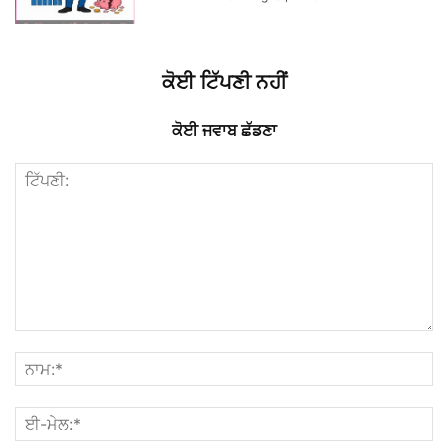
ਕੋਈ ਟਿੱਪਣੀ ਨਹੀਂ
ਕੋਈ ਜਵਾਬ ਛੱਡਣਾ