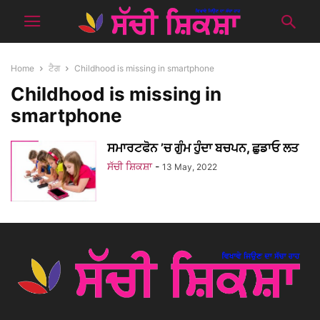
Home
ਟੈਗ
Childhood is missing in smartphone
Childhood is missing in
smartphone
ਸਮਾਰਟਫੋਨ ’ਚ ਗੁੰਮ ਹੁੰਦਾ ਬਚਪਨ, ਛੁਡਾਓ ਲਤ
ਸੱਚੀ ਸ਼ਿਕਸ਼ਾ
-
13 May, 2022