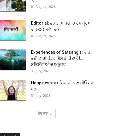
01 August, 2026
Editorial: ਭਗਤੀ ਮਾਰਗ ’ਚ ਦੇਸ਼ ਪ੍ਰੇਮ
ਦੀ ਲਲਕ -ਸੰਪਾਦਕੀ
01 August, 2026
Experiences of Satsangis: ਵਾਹ
ਭਈ ਵਾਹ! ਪੁੱਟਰ ਐਸੇ ਹੀ ਹੋਤਾ ਹੈ!…
ਸਤਿਸੰਗੀਆਂ ਦੇ ਅਨੁਭਵ
31 July, 2026
Happiness: ਖੁਸ਼ਮਿਜ਼ਾਜੀ ਨਾਲ ਜੀਓ ਹਰ
ਪਲ
31 July, 2026
ਹੋਰ ਲੋਡ