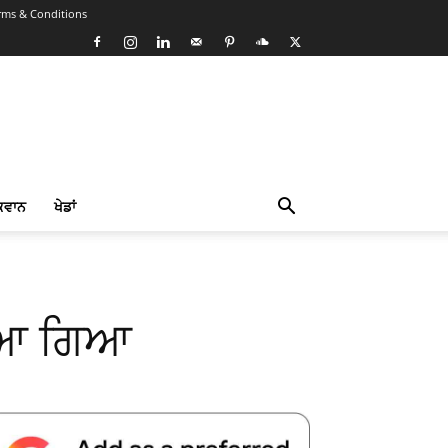
rms & Conditions
ਕਵਾਨ
ਖੇਡਾਂ
ਨੇ ਆ ਗਿਆ