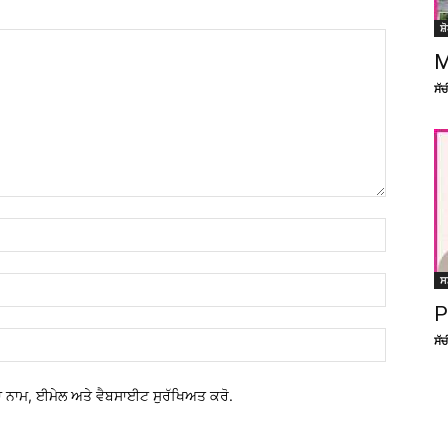
ਸ਼
M
ਸੱ
ਸ
P
ਸੱ
 ਨਾਮ, ਈਮੇਲ ਅਤੇ ਵੈਬਸਾਈਟ ਸੁਰੱਖਿਅਤ ਕਰੋ.