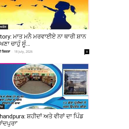
Telegram
Copy URL
ੋਅਕੇਸ
tory: ਮਾਤ ਮਨੈ ਮਰਵਾਈਏ ਨਾ ਥਾਰੀ ਸ਼ਾਨ
ੇਖਣਾ ਚਾਹੁੰ ਸੂੰ…
ਚੀ ਸ਼ਿਕਸ਼ਾ
-
18 July, 2026
0
ਆਮ
handpura: ਸ਼ਹੀਦਾਂ ਅਤੇ ਵੀਰਾਂ ਦਾ ਪਿੰਡ
ਚਾਂਦਪੁਰਾ’