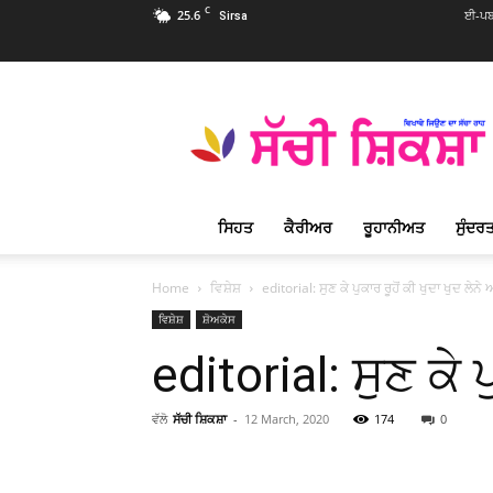
C
25.6
ਈ-ਪਬ
Sirsa
Sachi
Shiksha
Punjabi
–
ਸੱਚੀ
ਸ਼ਿਕਸ਼ਾ
ਸਿਹਤ
ਕੈਰੀਅਰ
ਰੂਹਾਨੀਅਤ
ਸੁੰਦਰਤ
ਪ੍ਰਸਿੱਧ
ਰੂਹਾਨੀ
ਮੈਗਜ਼ੀਨ
Home
ਵਿਸ਼ੇਸ਼
editorial: ਸੁਣ ਕੇ ਪੁਕਾਰ ਰੂਹੋਂ ਕੀ ਖੁਦਾ ਖੁਦ ਲੇ
ਵਿਸ਼ੇਸ਼
ਸ਼ੋਅਕੇਸ
editorial: ਸੁਣ ਕੇ 
ਵੱਲੋ
ਸੱਚੀ ਸ਼ਿਕਸ਼ਾ
-
12 March, 2020
174
0