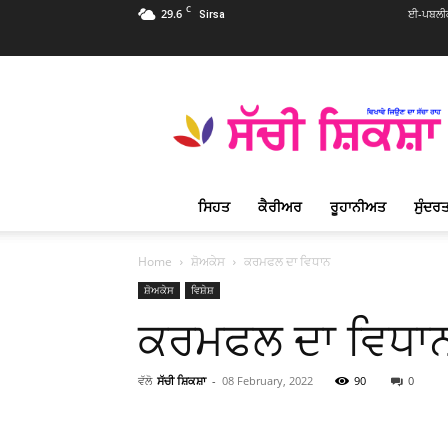
C
29.6
ਈ-ਪਬਲੀਕ
Sirsa
Sachi
Shiksha
Punjabi
–
ਸੱਚੀ
ਸ਼ਿਕਸ਼ਾ
ਸਿਹਤ
ਕੈਰੀਅਰ
ਰੂਹਾਨੀਅਤ
ਸੁੰਦਰਤ
ਪ੍ਰਸਿੱਧ
ਰੂਹਾਨੀ
ਮੈਗਜ਼ੀਨ
Home
ਸ਼ੋਅਕੇਸ
ਕਰਮਫਲ ਦਾ ਵਿਧਾਨ
ਸ਼ੋਅਕੇਸ
ਵਿਸ਼ੇਸ਼
ਕਰਮਫਲ ਦਾ ਵਿਧਾ
ਵੱਲੋ
ਸੱਚੀ ਸ਼ਿਕਸ਼ਾ
-
08 February, 2022
90
0