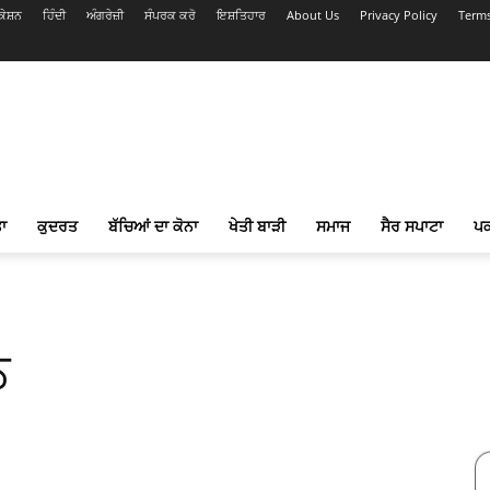
ੇਸ਼ਨ
ਹਿੰਦੀ
ਅੰਗਰੇਜ਼ੀ
ਸੰਪਰਕ ਕਰੋ
ਇਸ਼ਤਿਹਾਰ
About Us
Privacy Policy
Terms
ਾ
ਕੁਦਰਤ
ਬੱਚਿਆਂ ਦਾ ਕੋਨਾ
ਖੇਤੀ ਬਾੜੀ
ਸਮਾਜ
ਸੈਰ ਸਪਾਟਾ
ਪ
ਨ