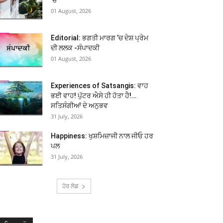
01 August, 2026
Editorial: ਭਗਤੀ ਮਾਰਗ ’ਚ ਦੇਸ਼ ਪ੍ਰੇਮ
ਦੀ ਲਲਕ -ਸੰਪਾਦਕੀ
01 August, 2026
Experiences of Satsangis: ਵਾਹ
ਭਈ ਵਾਹ! ਪੁੱਟਰ ਐਸੇ ਹੀ ਹੋਤਾ ਹੈ!…
ਸਤਿਸੰਗੀਆਂ ਦੇ ਅਨੁਭਵ
31 July, 2026
Happiness: ਖੁਸ਼ਮਿਜ਼ਾਜੀ ਨਾਲ ਜੀਓ ਹਰ
ਪਲ
31 July, 2026
ਹੋਰ ਲੋਡ