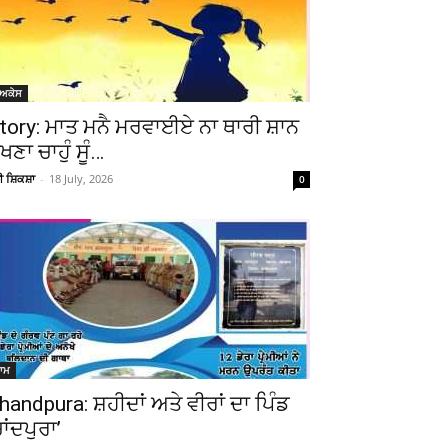
ੋਅਕੇਸ
tory: ਮਾਤ ਮਨੈ ਮਰਵਾਈਏ ਨਾ ਥਾਰੀ ਸ਼ਾਨ
ੇਖਣਾ ਚਾਹੁੰ ਸੂੰ…
ਚੀ ਸ਼ਿਕਸ਼ਾ
-
18 July, 2026
0
ਆਮ
Telegram
Copy URL
handpura: ਸ਼ਹੀਦਾਂ ਅਤੇ ਵੀਰਾਂ ਦਾ ਪਿੰਡ
ਚਾਂਦਪੁਰਾ’