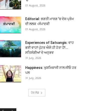
01 August, 2026
Editorial: ਭਗਤੀ ਮਾਰਗ ’ਚ ਦੇਸ਼ ਪ੍ਰੇਮ
ਦੀ ਲਲਕ -ਸੰਪਾਦਕੀ
01 August, 2026
Experiences of Satsangis: ਵਾਹ
ਭਈ ਵਾਹ! ਪੁੱਟਰ ਐਸੇ ਹੀ ਹੋਤਾ ਹੈ!…
ਸਤਿਸੰਗੀਆਂ ਦੇ ਅਨੁਭਵ
31 July, 2026
Happiness: ਖੁਸ਼ਮਿਜ਼ਾਜੀ ਨਾਲ ਜੀਓ ਹਰ
ਪਲ
31 July, 2026
ਹੋਰ ਲੋਡ