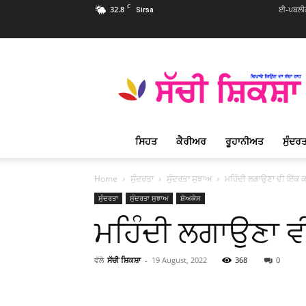
C
32.8
ਈ-ਪਬਲੀਕ
Sirsa
Sachi
Shiksha
Punjabi
–
ਸੱਚੀ
ਸ਼ਿਕਸ਼ਾ
ਸਿਹਤ
ਕੈਰੀਅਰ
ਰੂਹਾਨੀਅਤ
ਸੁੰਦਰਤ
ਪ੍ਰਸਿੱਧ
ਰੂਹਾਨੀ
ਮੈਗਜ਼ੀਨ
Home
ਸੁੰਦਰਤਾ
ਸੁੰਦਰਤਾ ਸੁਝਾਅ
ਮਹਿੰਦੀ ਲਗਾਉਣਾ ਵੀ ਇੱਕ ਕ
ਸੁੰਦਰਤਾ
ਸੁੰਦਰਤਾ ਸੁਝਾਅ
ਸ਼ੋਅਕੇਸ
ਮਹਿੰਦੀ ਲਗਾਉਣਾ ਵ
ਵੱਲੋ
ਸੱਚੀ ਸ਼ਿਕਸ਼ਾ
-
19 August, 2022
368
0