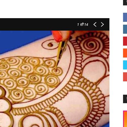
1
ਦੀ 14