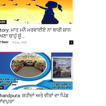
ੋਅਕੇਸ
tory: ਮਾਤ ਮਨੈ ਮਰਵਾਈਏ ਨਾ ਥਾਰੀ ਸ਼ਾਨ
ੇਖਣਾ ਚਾਹੁੰ ਸੂੰ…
ਚੀ ਸ਼ਿਕਸ਼ਾ
-
18 July, 2026
0
ਆਮ
handpura: ਸ਼ਹੀਦਾਂ ਅਤੇ ਵੀਰਾਂ ਦਾ ਪਿੰਡ
ਚਾਂਦਪੁਰਾ’