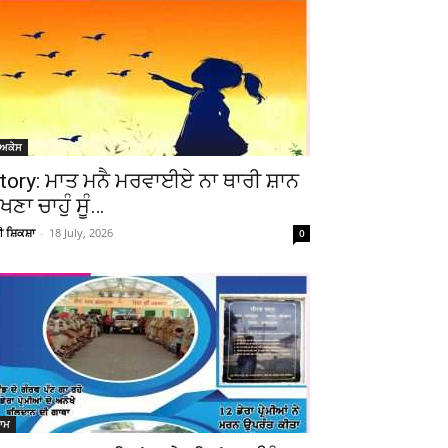
ੋਅਕੇਸ
tory: ਮਾਤ ਮਨੈ ਮਰਵਾਈਏ ਨਾ ਥਾਰੀ ਸ਼ਾਨ
ੇਖਣਾ ਚਾਹੁੰ ਸੂੰ…
ਚੀ ਸ਼ਿਕਸ਼ਾ
-
18 July, 2026
0
ਆਮ