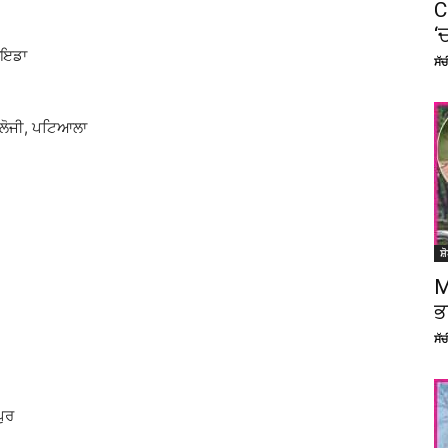
C
‘
ੋਇਡਾ
ਸੱ
ਲੋਜੀ, ਪਟਿਆਲਾ
ਸ਼
M
ਭ
ਸੱ
ੁਰ