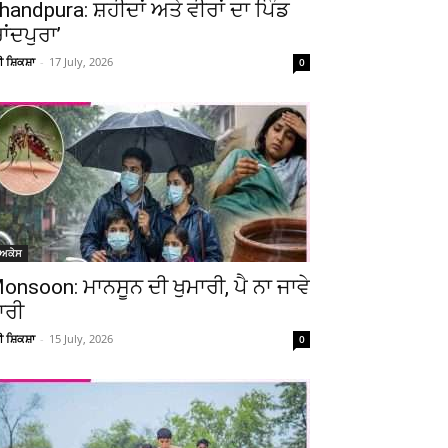
handpura: ਸ਼ਹੀਦਾਂ ਅਤੇ ਵੀਰਾਂ ਦਾ ਪਿੰਡ
ਚਾਂਦਪੁਰਾ’
ਚੀ ਸ਼ਿਕਸ਼ਾ
-
17 July, 2026
0
ੋਅਕੇਸ
onsoon: ਮਾਨਸੂਨ ਦੀ ਖੁਮਾਰੀ, ਪੈ ਨਾ ਜਾਵੇ
ਾਰੀ
ਚੀ ਸ਼ਿਕਸ਼ਾ
-
15 July, 2026
0