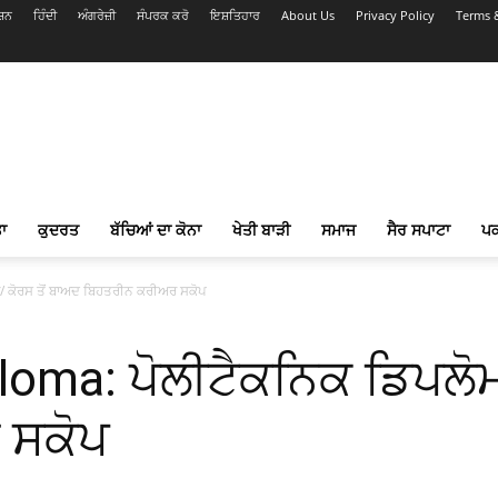
ਸ਼ਨ
ਹਿੰਦੀ
ਅੰਗਰੇਜ਼ੀ
ਸੰਪਰਕ ਕਰੋ
ਇਸ਼ਤਿਹਾਰ
About Us
Privacy Policy
Terms 
ਾ
ਕੁਦਰਤ
ਬੱਚਿਆਂ ਦਾ ਕੋਨਾ
ਖੇਤੀ ਬਾੜੀ
ਸਮਾਜ
ਸੈਰ ਸਪਾਟਾ
ਪ
/ ਕੋਰਸ ਤੋਂ ਬਾਅਦ ਬਿਹਤਰੀਨ ਕਰੀਅਰ ਸਕੋਪ
loma: ਪੋਲੀਟੈਕਨਿਕ ਡਿਪਲੋਮ
 ਸਕੋਪ