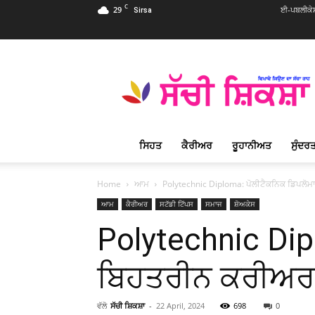
C
29
ਈ-ਪਬਲੀਕੇ
Sirsa
Sachi
Shiksha
Punjabi
–
ਸੱਚੀ
ਸ਼ਿਕਸ਼ਾ
ਸਿਹਤ
ਕੈਰੀਅਰ
ਰੂਹਾਨੀਅਤ
ਸੁੰਦਰਤ
ਪ੍ਰਸਿੱਧ
ਰੂਹਾਨੀ
ਮੈਗਜ਼ੀਨ
Home
ਆਮ
Polytechnic Diploma: ਪੋਲੀਟੈਕਨਿਕ ਡਿਪਲੋਮਾ
ਆਮ
ਕੈਰੀਅਰ
ਸਟੱਡੀ ਟਿੱਪਸ
ਸਮਾਜ
ਸ਼ੋਅਕੇਸ
Polytechnic Dip
ਬਿਹਤਰੀਨ ਕਰੀਅਰ
ਵੱਲੋ
ਸੱਚੀ ਸ਼ਿਕਸ਼ਾ
-
22 April, 2024
698
0