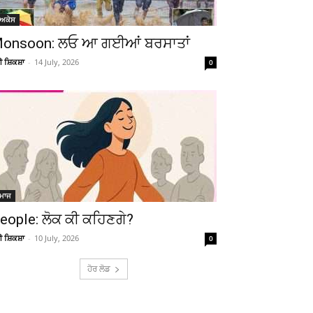
ੋਅਕੇਸ
onsoon: ਲਓ ਆ ਗਈਆਂ ਬਰਸਾਤਾਂ
ਚੀ ਸ਼ਿਕਸ਼ਾ
-
14 July, 2026
0
ਮਾਜ
eople: ਲੋਕ ਕੀ ਕਹਿਣਗੇ?
ਚੀ ਸ਼ਿਕਸ਼ਾ
-
10 July, 2026
0
ਹੋਰ ਲੋਡ