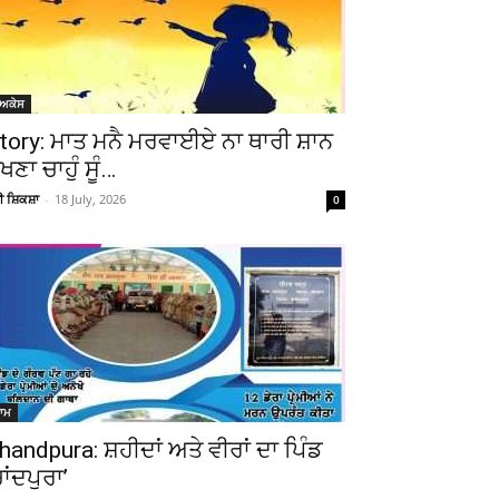
ੋਅਕੇਸ
tory: ਮਾਤ ਮਨੈ ਮਰਵਾਈਏ ਨਾ ਥਾਰੀ ਸ਼ਾਨ
ੇਖਣਾ ਚਾਹੁੰ ਸੂੰ…
ਚੀ ਸ਼ਿਕਸ਼ਾ
-
18 July, 2026
0
ਆਮ
handpura: ਸ਼ਹੀਦਾਂ ਅਤੇ ਵੀਰਾਂ ਦਾ ਪਿੰਡ
ਚਾਂਦਪੁਰਾ’