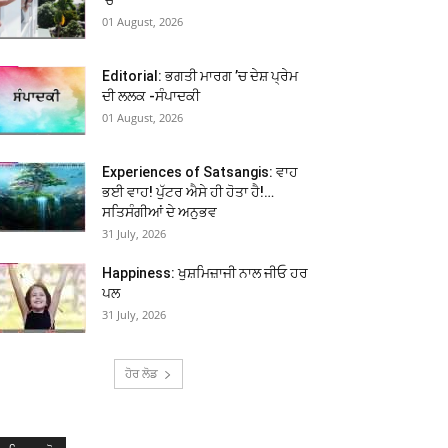
01 August, 2026
Editorial: ਭਗਤੀ ਮਾਰਗ ’ਚ ਦੇਸ਼ ਪ੍ਰੇਮ
ਦੀ ਲਲਕ -ਸੰਪਾਦਕੀ
01 August, 2026
Experiences of Satsangis: ਵਾਹ
ਭਈ ਵਾਹ! ਪੁੱਟਰ ਐਸੇ ਹੀ ਹੋਤਾ ਹੈ!…
ਸਤਿਸੰਗੀਆਂ ਦੇ ਅਨੁਭਵ
31 July, 2026
Happiness: ਖੁਸ਼ਮਿਜ਼ਾਜੀ ਨਾਲ ਜੀਓ ਹਰ
ਪਲ
31 July, 2026
ਹੋਰ ਲੋਡ