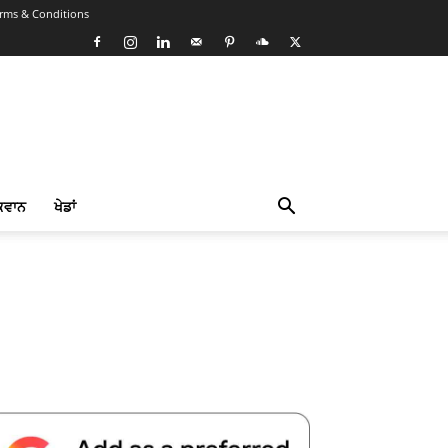
rms & Conditions
ਕਵਾਨ
ਖੇਡਾਂ