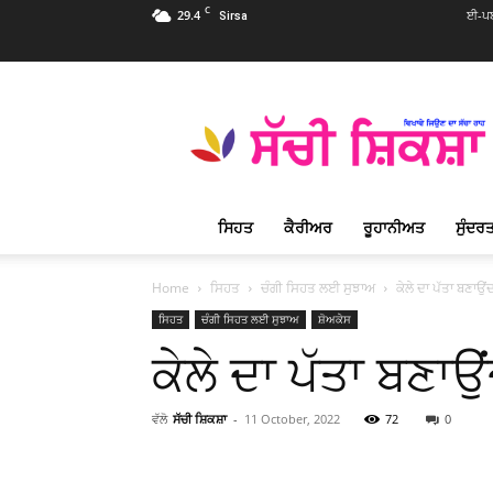
C
29.4
ਈ-ਪਬ
Sirsa
Sachi
Shiksha
Punjabi
–
ਸੱਚੀ
ਸ਼ਿਕਸ਼ਾ
ਸਿਹਤ
ਕੈਰੀਅਰ
ਰੂਹਾਨੀਅਤ
ਸੁੰਦਰਤ
ਪ੍ਰਸਿੱਧ
ਰੂਹਾਨੀ
ਮੈਗਜ਼ੀਨ
Home
ਸਿਹਤ
ਚੰਗੀ ਸਿਹਤ ਲਈ ਸੁਝਾਅ
ਕੇਲੇ ਦਾ ਪੱਤਾ ਬਣਾਉਂਦ
ਸਿਹਤ
ਚੰਗੀ ਸਿਹਤ ਲਈ ਸੁਝਾਅ
ਸ਼ੋਅਕੇਸ
ਕੇਲੇ ਦਾ ਪੱਤਾ ਬਣਾਉਂ
ਵੱਲੋ
ਸੱਚੀ ਸ਼ਿਕਸ਼ਾ
-
11 October, 2022
72
0