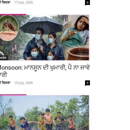
ਚੀ ਸ਼ਿਕਸ਼ਾ
-
17 July, 2026
0
ੋਅਕੇਸ
onsoon: ਮਾਨਸੂਨ ਦੀ ਖੁਮਾਰੀ, ਪੈ ਨਾ ਜਾਵੇ
ਾਰੀ
ਚੀ ਸ਼ਿਕਸ਼ਾ
-
15 July, 2026
0
Telegram
Copy URL