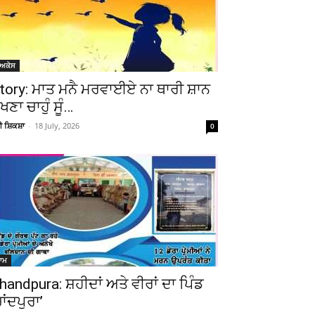
ੋਅਕੇਸ
tory: ਮਾਤ ਮਨੈ ਮਰਵਾਈਏ ਨਾ ਥਾਰੀ ਸ਼ਾਨ
ੇਖਣਾ ਚਾਹੁੰ ਸੂੰ…
ਚੀ ਸ਼ਿਕਸ਼ਾ
-
18 July, 2026
0
ਆਮ
handpura: ਸ਼ਹੀਦਾਂ ਅਤੇ ਵੀਰਾਂ ਦਾ ਪਿੰਡ
ਚਾਂਦਪੁਰਾ’