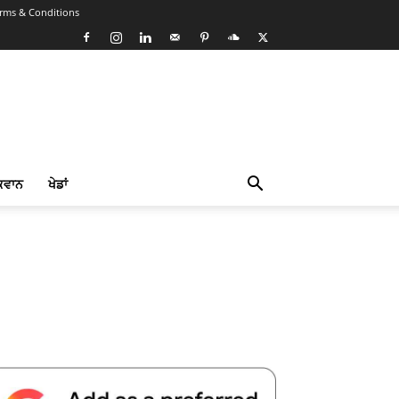
rms & Conditions
ਕਵਾਨ
ਖੇਡਾਂ