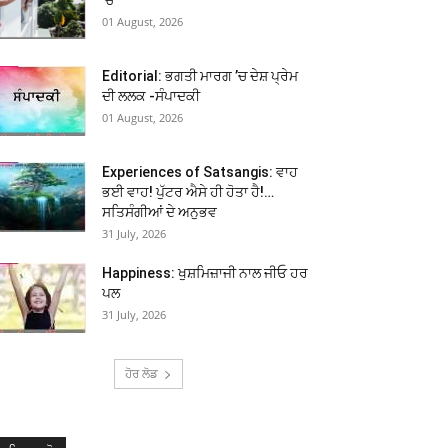
01 August, 2026
Editorial: ਭਗਤੀ ਮਾਰਗ ’ਚ ਦੇਸ਼ ਪ੍ਰੇਮ
ਦੀ ਲਲਕ -ਸੰਪਾਦਕੀ
01 August, 2026
Experiences of Satsangis: ਵਾਹ
ਭਈ ਵਾਹ! ਪੁੱਟਰ ਐਸੇ ਹੀ ਹੋਤਾ ਹੈ!…
ਸਤਿਸੰਗੀਆਂ ਦੇ ਅਨੁਭਵ
31 July, 2026
Happiness: ਖੁਸ਼ਮਿਜ਼ਾਜੀ ਨਾਲ ਜੀਓ ਹਰ
ਪਲ
31 July, 2026
ਹੋਰ ਲੋਡ