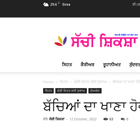
C
29.6
ਈ-ਪਬ
Sirsa
Sachi
Shiksha
Punjabi
–
ਸੱਚੀ
ਸ਼ਿਕਸ਼ਾ
ਸਿਹਤ
ਕੈਰੀਅਰ
ਰੂਹਾਨੀਅਤ
ਸੁੰਦਰਤ
ਪ੍ਰਸਿੱਧ
ਰੂਹਾਨੀ
ਮੈਗਜ਼ੀਨ
Home
ਸਿਹਤ
ਚੰਗੀ ਸਿਹਤ ਲਈ ਸੁਝਾਅ
ਬੱਚਿਆਂ ਦਾ ਖਾਣਾ ਹੋ
ਸਿਹਤ
ਚੰਗੀ ਸਿਹਤ ਲਈ ਸੁਝਾਅ
ਸ਼ੋਅਕੇਸ
ਬੱਚਿਆਂ ਦਾ ਖਾਣਾ ਹ
ਵੱਲੋ
ਸੱਚੀ ਸ਼ਿਕਸ਼ਾ
-
12 October, 2022
63
0