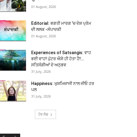
01 August, 2026
Editorial: ਭਗਤੀ ਮਾਰਗ ’ਚ ਦੇਸ਼ ਪ੍ਰੇਮ
ਦੀ ਲਲਕ -ਸੰਪਾਦਕੀ
01 August, 2026
Experiences of Satsangis: ਵਾਹ
ਭਈ ਵਾਹ! ਪੁੱਟਰ ਐਸੇ ਹੀ ਹੋਤਾ ਹੈ!…
ਸਤਿਸੰਗੀਆਂ ਦੇ ਅਨੁਭਵ
31 July, 2026
Happiness: ਖੁਸ਼ਮਿਜ਼ਾਜੀ ਨਾਲ ਜੀਓ ਹਰ
ਪਲ
31 July, 2026
ਹੋਰ ਲੋਡ