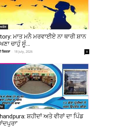
ੋਅਕੇਸ
tory: ਮਾਤ ਮਨੈ ਮਰਵਾਈਏ ਨਾ ਥਾਰੀ ਸ਼ਾਨ
ੇਖਣਾ ਚਾਹੁੰ ਸੂੰ…
ਚੀ ਸ਼ਿਕਸ਼ਾ
-
18 July, 2026
0
ਆਮ
handpura: ਸ਼ਹੀਦਾਂ ਅਤੇ ਵੀਰਾਂ ਦਾ ਪਿੰਡ
ਚਾਂਦਪੁਰਾ’