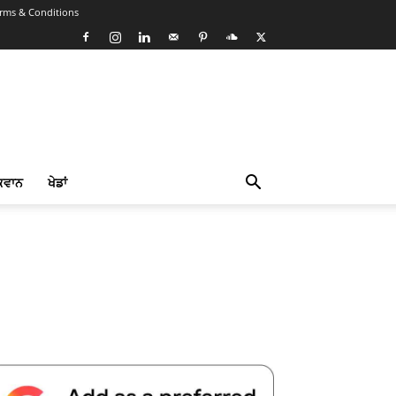
rms & Conditions
ਕਵਾਨ
ਖੇਡਾਂ