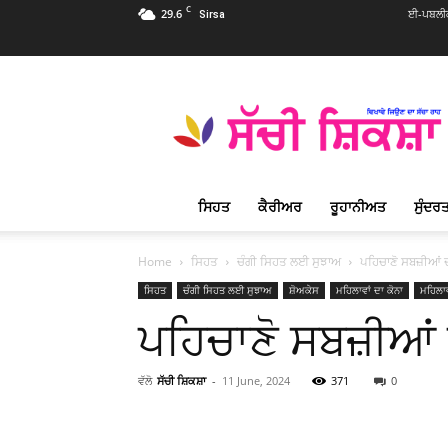
C
29.6
ਈ-ਪਬਲੀਕ
Sirsa
Sachi
Shiksha
Punjabi
–
ਸੱਚੀ
ਸ਼ਿਕਸ਼ਾ
ਸਿਹਤ
ਕੈਰੀਅਰ
ਰੂਹਾਨੀਅਤ
ਸੁੰਦਰਤ
ਪ੍ਰਸਿੱਧ
ਰੂਹਾਨੀ
ਮੈਗਜ਼ੀਨ
Home
ਸਿਹਤ
ਚੰਗੀ ਸਿਹਤ ਲਈ ਸੁਝਾਅ
ਪਹਿਚਾਣੋ ਸਬਜ਼ੀਆਂ 
ਸਿਹਤ
ਚੰਗੀ ਸਿਹਤ ਲਈ ਸੁਝਾਅ
ਸ਼ੋਅਕੇਸ
ਮਹਿਲਾਵਾਂ ਦਾ ਕੋਨਾ
ਮਹਿਲਾਵ
ਪਹਿਚਾਣੋ ਸਬਜ਼ੀਆਂ
ਵੱਲੋ
ਸੱਚੀ ਸ਼ਿਕਸ਼ਾ
-
11 June, 2024
371
0