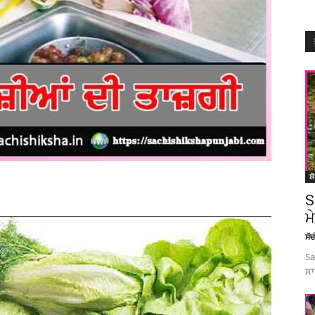
ਸ਼
S
ਮ
ਸੱ
Sa
ਸਾ