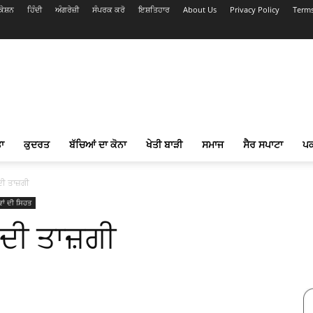
ੇਸ਼ਨ
ਹਿੰਦੀ
ਅੰਗਰੇਜ਼ੀ
ਸੰਪਰਕ ਕਰੋ
ਇਸ਼ਤਿਹਾਰ
About Us
Privacy Policy
Terms
ਾ
ਕੁਦਰਤ
ਬੱਚਿਆਂ ਦਾ ਕੋਨਾ
ਖੇਤੀ ਬਾੜੀ
ਸਮਾਜ
ਸੈਰ ਸਪਾਟਾ
ਪ
ਦੀ ਤਾਜ਼ਗੀ
ਾਂ ਦੀ ਸਿਹਤ
 ਦੀ ਤਾਜ਼ਗੀ