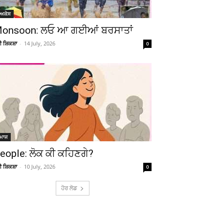
ੋਅਕੇਸ
onsoon: ਲਓ ਆ ਗਈਆਂ ਬਰਸਾਤਾਂ
ਚੀ ਸ਼ਿਕਸ਼ਾ
-
14 July, 2026
0
ਮਾਜ
eople: ਲੋਕ ਕੀ ਕਹਿਣਗੇ?
ਚੀ ਸ਼ਿਕਸ਼ਾ
-
10 July, 2026
0
ਹੋਰ ਲੋਡ