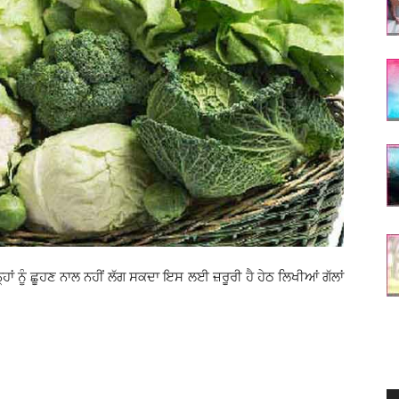
ਹਾਂ ਨੂੰ ਛੂਹਣ ਨਾਲ ਨਹੀਂ ਲੱਗ ਸਕਦਾ ਇਸ ਲਈ ਜ਼ਰੂਰੀ ਹੈ ਹੇਠ ਲਿਖੀਆਂ ਗੱਲਾਂ