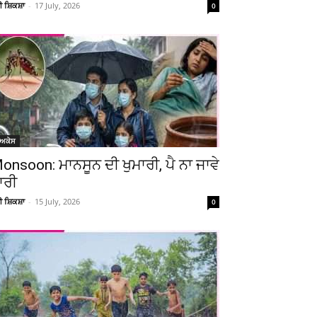
ਚੀ ਸ਼ਿਕਸ਼ਾ
-
17 July, 2026
0
ੋਅਕੇਸ
onsoon: ਮਾਨਸੂਨ ਦੀ ਖੁਮਾਰੀ, ਪੈ ਨਾ ਜਾਵੇ
ਾਰੀ
ਚੀ ਸ਼ਿਕਸ਼ਾ
-
15 July, 2026
0