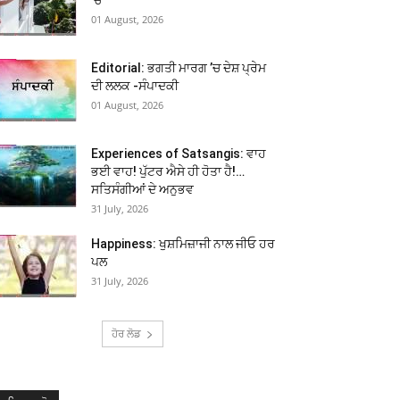
01 August, 2026
Editorial: ਭਗਤੀ ਮਾਰਗ ’ਚ ਦੇਸ਼ ਪ੍ਰੇਮ
ਦੀ ਲਲਕ -ਸੰਪਾਦਕੀ
01 August, 2026
Experiences of Satsangis: ਵਾਹ
ਭਈ ਵਾਹ! ਪੁੱਟਰ ਐਸੇ ਹੀ ਹੋਤਾ ਹੈ!…
ਸਤਿਸੰਗੀਆਂ ਦੇ ਅਨੁਭਵ
31 July, 2026
Happiness: ਖੁਸ਼ਮਿਜ਼ਾਜੀ ਨਾਲ ਜੀਓ ਹਰ
ਪਲ
31 July, 2026
ਹੋਰ ਲੋਡ