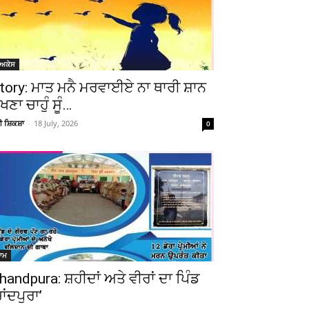
ੋਅਕੇਸ
tory: ਮਾਤ ਮਨੈ ਮਰਵਾਈਏ ਨਾ ਥਾਰੀ ਸ਼ਾਨ
ੇਖਣਾ ਚਾਹੁੰ ਸੂੰ…
ਚੀ ਸ਼ਿਕਸ਼ਾ
-
18 July, 2026
0
ਆਮ
handpura: ਸ਼ਹੀਦਾਂ ਅਤੇ ਵੀਰਾਂ ਦਾ ਪਿੰਡ
ਚਾਂਦਪੁਰਾ’