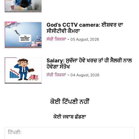
God’s CCTV camera: ਈਸ਼ਵਰ ਦਾ
ਸੀਸੀਟੀਵੀ ਕੈਮਰਾ
ਸੱਚੀ ਸ਼ਿਕਸ਼ਾ
-
05 August, 2026
Salary: ਸੁਚੱਜਾ ਹੋਵੇ ਖਰਚ ਤਾਂ ਹੀ ਸੈਲਰੀ ਨਾਲ
ਹੋਵੇਗਾ ਸੰਤੋਖ
ਸੱਚੀ ਸ਼ਿਕਸ਼ਾ
-
04 August, 2026
ਕੋਈ ਟਿੱਪਣੀ ਨਹੀਂ
ਕੋਈ ਜਵਾਬ ਛੱਡਣਾ