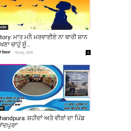
ੋਅਕੇਸ
tory: ਮਾਤ ਮਨੈ ਮਰਵਾਈਏ ਨਾ ਥਾਰੀ ਸ਼ਾਨ
ੇਖਣਾ ਚਾਹੁੰ ਸੂੰ…
ਚੀ ਸ਼ਿਕਸ਼ਾ
-
18 July, 2026
0
ਆਮ
handpura: ਸ਼ਹੀਦਾਂ ਅਤੇ ਵੀਰਾਂ ਦਾ ਪਿੰਡ
ਚਾਂਦਪੁਰਾ’