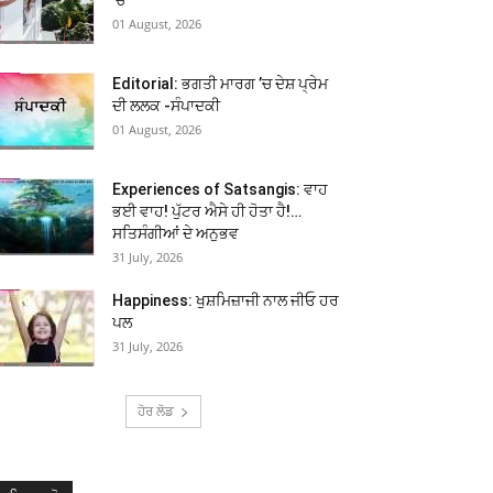
01 August, 2026
Editorial: ਭਗਤੀ ਮਾਰਗ ’ਚ ਦੇਸ਼ ਪ੍ਰੇਮ
ਦੀ ਲਲਕ -ਸੰਪਾਦਕੀ
01 August, 2026
Experiences of Satsangis: ਵਾਹ
ਭਈ ਵਾਹ! ਪੁੱਟਰ ਐਸੇ ਹੀ ਹੋਤਾ ਹੈ!…
ਸਤਿਸੰਗੀਆਂ ਦੇ ਅਨੁਭਵ
31 July, 2026
Happiness: ਖੁਸ਼ਮਿਜ਼ਾਜੀ ਨਾਲ ਜੀਓ ਹਰ
ਪਲ
31 July, 2026
ਹੋਰ ਲੋਡ