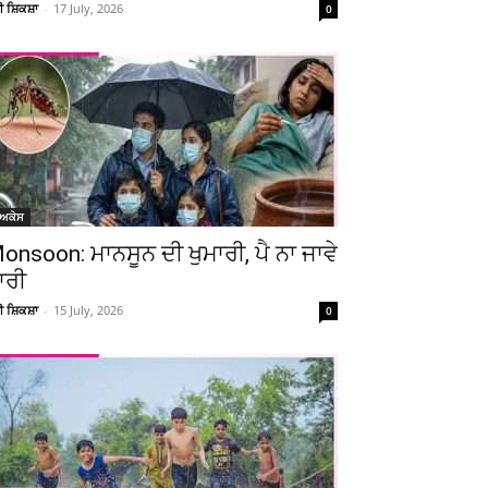
ਚੀ ਸ਼ਿਕਸ਼ਾ
-
17 July, 2026
0
ੋਅਕੇਸ
onsoon: ਮਾਨਸੂਨ ਦੀ ਖੁਮਾਰੀ, ਪੈ ਨਾ ਜਾਵੇ
ਾਰੀ
ਚੀ ਸ਼ਿਕਸ਼ਾ
-
15 July, 2026
0