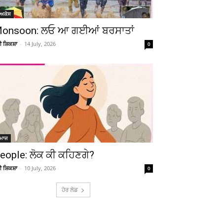
ੋਅਕੇਸ
onsoon: ਲਓ ਆ ਗਈਆਂ ਬਰਸਾਤਾਂ
ਚੀ ਸ਼ਿਕਸ਼ਾ
-
14 July, 2026
0
ਮਾਜ
eople: ਲੋਕ ਕੀ ਕਹਿਣਗੇ?
ਚੀ ਸ਼ਿਕਸ਼ਾ
-
10 July, 2026
0
ਹੋਰ ਲੋਡ