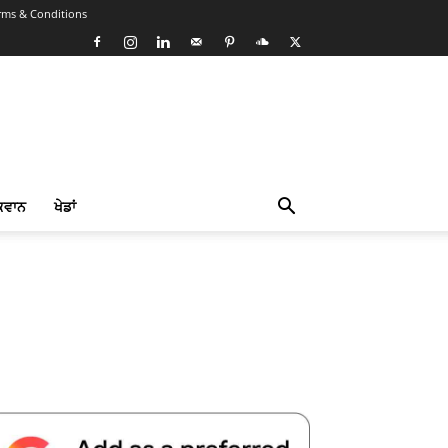
rms & Conditions
ਕਵਾਨ
ਖੇਡਾਂ