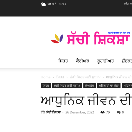
C
28.9
ਈ-ਪਬ
Sirsa
Sachi
Shiksha
Punjabi
–
ਸੱਚੀ
ਸ਼ਿਕਸ਼ਾ
ਸਿਹਤ
ਕੈਰੀਅਰ
ਰੂਹਾਨੀਅਤ
ਸੁੰਦਰਤ
ਪ੍ਰਸਿੱਧ
ਰੂਹਾਨੀ
ਮੈਗਜ਼ੀਨ
Home
ਸਿਹਤ
ਚੰਗੀ ਸਿਹਤ ਲਈ ਸੁਝਾਅ
ਆਧੁਨਿਕ ਜੀਵਨ ਦੀ ਨ
ਸਿਹਤ
ਚੰਗੀ ਸਿਹਤ ਲਈ ਸੁਝਾਅ
ਸ਼ੋਅਕੇਸ
ਮਹਿਲਾਵਾਂ ਦਾ ਕੋਨਾ
ਮਹਿਲਾਵ
ਆਧੁਨਿਕ ਜੀਵਨ ਦੀ 
ਵੱਲੋ
ਸੱਚੀ ਸ਼ਿਕਸ਼ਾ
-
26 December, 2022
70
0