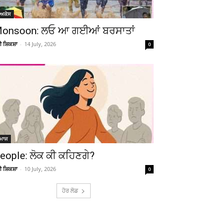
Telegram
Copy URL
ੋਅਕੇਸ
onsoon: ਲਓ ਆ ਗਈਆਂ ਬਰਸਾਤਾਂ
ਚੀ ਸ਼ਿਕਸ਼ਾ
-
14 July, 2026
0
ਮਾਜ
eople: ਲੋਕ ਕੀ ਕਹਿਣਗੇ?
ਚੀ ਸ਼ਿਕਸ਼ਾ
-
10 July, 2026
0
ਹੋਰ ਲੋਡ