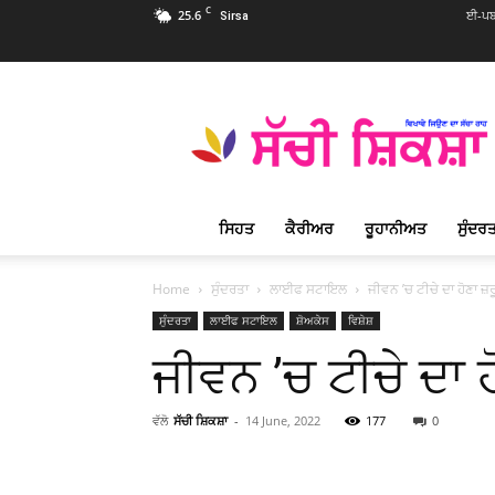
C
25.6
ਈ-ਪਬ
Sirsa
Sachi
Shiksha
Punjabi
–
ਸੱਚੀ
ਸ਼ਿਕਸ਼ਾ
ਸਿਹਤ
ਕੈਰੀਅਰ
ਰੂਹਾਨੀਅਤ
ਸੁੰਦਰਤ
ਪ੍ਰਸਿੱਧ
ਰੂਹਾਨੀ
ਮੈਗਜ਼ੀਨ
Home
ਸੁੰਦਰਤਾ
ਲਾਈਫ ਸਟਾਇਲ
ਜੀਵਨ ’ਚ ਟੀਚੇ ਦਾ ਹੋਣਾ ਜ਼ਰ
ਸੁੰਦਰਤਾ
ਲਾਈਫ ਸਟਾਇਲ
ਸ਼ੋਅਕੇਸ
ਵਿਸ਼ੇਸ਼
ਜੀਵਨ ’ਚ ਟੀਚੇ ਦਾ ਹ
ਵੱਲੋ
ਸੱਚੀ ਸ਼ਿਕਸ਼ਾ
-
14 June, 2022
177
0