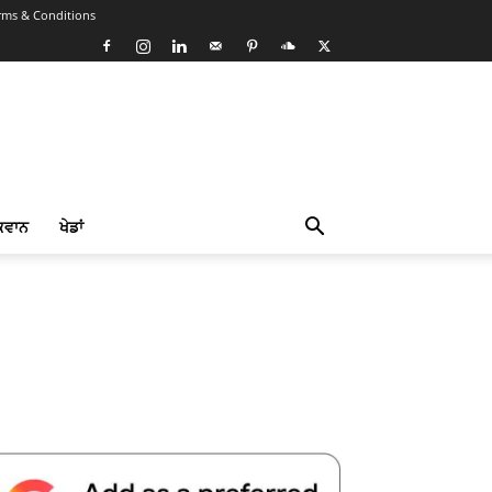
rms & Conditions
ਕਵਾਨ
ਖੇਡਾਂ