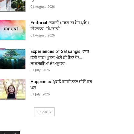
01 August, 2026
Editorial: ਭਗਤੀ ਮਾਰਗ ’ਚ ਦੇਸ਼ ਪ੍ਰੇਮ
ਦੀ ਲਲਕ -ਸੰਪਾਦਕੀ
01 August, 2026
Experiences of Satsangis: ਵਾਹ
ਭਈ ਵਾਹ! ਪੁੱਟਰ ਐਸੇ ਹੀ ਹੋਤਾ ਹੈ!…
ਸਤਿਸੰਗੀਆਂ ਦੇ ਅਨੁਭਵ
31 July, 2026
Happiness: ਖੁਸ਼ਮਿਜ਼ਾਜੀ ਨਾਲ ਜੀਓ ਹਰ
ਪਲ
31 July, 2026
ਹੋਰ ਲੋਡ