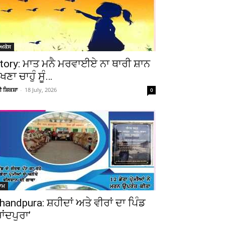
ੋਅਕੇਸ
tory: ਮਾਤ ਮਨੈ ਮਰਵਾਈਏ ਨਾ ਥਾਰੀ ਸ਼ਾਨ
ੇਖਣਾ ਚਾਹੁੰ ਸੂੰ…
ਚੀ ਸ਼ਿਕਸ਼ਾ
-
18 July, 2026
0
ਆਮ
handpura: ਸ਼ਹੀਦਾਂ ਅਤੇ ਵੀਰਾਂ ਦਾ ਪਿੰਡ
ਚਾਂਦਪੁਰਾ’