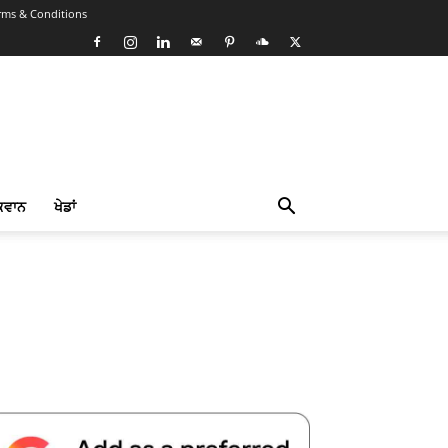
rms & Conditions
ਕਵਾਨ
ਖੇਡਾਂ