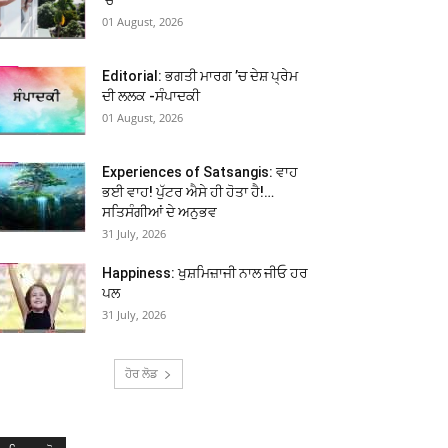
01 August, 2026
Editorial: ਭਗਤੀ ਮਾਰਗ ’ਚ ਦੇਸ਼ ਪ੍ਰੇਮ
ਦੀ ਲਲਕ -ਸੰਪਾਦਕੀ
01 August, 2026
Experiences of Satsangis: ਵਾਹ
ਭਈ ਵਾਹ! ਪੁੱਟਰ ਐਸੇ ਹੀ ਹੋਤਾ ਹੈ!…
ਸਤਿਸੰਗੀਆਂ ਦੇ ਅਨੁਭਵ
31 July, 2026
Happiness: ਖੁਸ਼ਮਿਜ਼ਾਜੀ ਨਾਲ ਜੀਓ ਹਰ
ਪਲ
31 July, 2026
ਹੋਰ ਲੋਡ