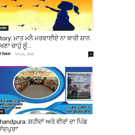
ੋਅਕੇਸ
tory: ਮਾਤ ਮਨੈ ਮਰਵਾਈਏ ਨਾ ਥਾਰੀ ਸ਼ਾਨ
ੇਖਣਾ ਚਾਹੁੰ ਸੂੰ…
ਚੀ ਸ਼ਿਕਸ਼ਾ
-
18 July, 2026
0
ਆਮ
handpura: ਸ਼ਹੀਦਾਂ ਅਤੇ ਵੀਰਾਂ ਦਾ ਪਿੰਡ
ਚਾਂਦਪੁਰਾ’