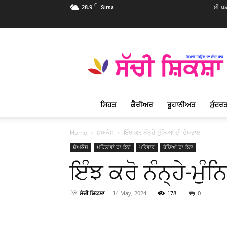
C
28.9
ਈ-ਪਬ
Sirsa
Sachi
Shiksha
Punjabi
–
ਸੱਚੀ
ਸ਼ਿਕਸ਼ਾ
ਸਿਹਤ
ਕੈਰੀਅਰ
ਰੂਹਾਨੀਅਤ
ਸੁੰਦਰਤ
ਪ੍ਰਸਿੱਧ
ਰੂਹਾਨੀ
ਮੈਗਜ਼ੀਨ
Home
ਸ਼ੋਅਕੇਸ
ਇੰਝ ਕਰੋ ਨੰਨ੍ਹੇ-ਮੁੰਨਿਆਂ ਦੀ ਦੇਖਭਾਲ
ਸ਼ੋਅਕੇਸ
ਮਹਿਲਾਵਾਂ ਦਾ ਕੋਨਾ
ਪਰਿਵਾਰ
ਬੱਚਿਆਂ ਦਾ ਕੋਨਾ
ਇੰਝ ਕਰੋ ਨੰਨ੍ਹੇ-ਮੁੰ
ਵੱਲੋ
ਸੱਚੀ ਸ਼ਿਕਸ਼ਾ
-
14 May, 2024
178
0