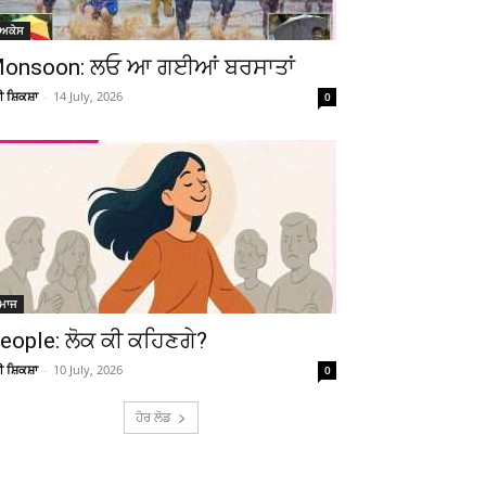
ੋਅਕੇਸ
onsoon: ਲਓ ਆ ਗਈਆਂ ਬਰਸਾਤਾਂ
ਚੀ ਸ਼ਿਕਸ਼ਾ
-
14 July, 2026
0
ਮਾਜ
eople: ਲੋਕ ਕੀ ਕਹਿਣਗੇ?
ਚੀ ਸ਼ਿਕਸ਼ਾ
-
10 July, 2026
0
ਹੋਰ ਲੋਡ