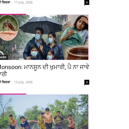
ਚੀ ਸ਼ਿਕਸ਼ਾ
-
17 July, 2026
0
ੋਅਕੇਸ
onsoon: ਮਾਨਸੂਨ ਦੀ ਖੁਮਾਰੀ, ਪੈ ਨਾ ਜਾਵੇ
ਾਰੀ
ਚੀ ਸ਼ਿਕਸ਼ਾ
-
15 July, 2026
0