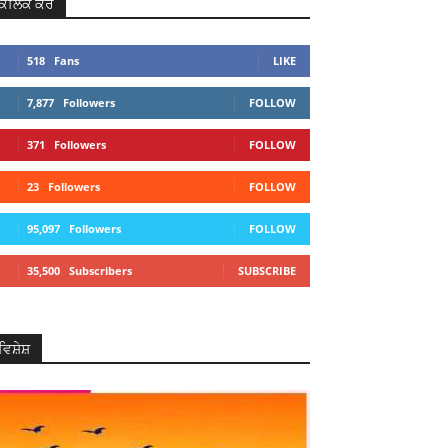
ਕਲਿਕ ਕਰੋ
518
Fans
LIKE
7,877
Followers
FOLLOW
371
Followers
FOLLOW
23
Followers
FOLLOW
95,097
Followers
FOLLOW
35,500
Subscribers
SUBSCRIBE
ਵਿਸ਼ੇਸ਼
Telegram
Copy URL