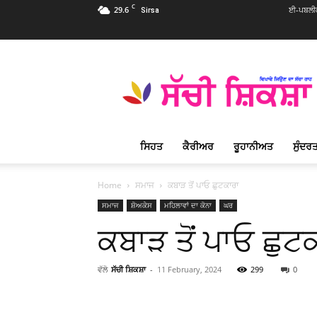
C
29.6
ਈ-ਪਬਲੀਕ
Sirsa
Sachi
Shiksha
Punjabi
–
ਸੱਚੀ
ਸ਼ਿਕਸ਼ਾ
ਸਿਹਤ
ਕੈਰੀਅਰ
ਰੂਹਾਨੀਅਤ
ਸੁੰਦਰਤ
ਪ੍ਰਸਿੱਧ
ਰੂਹਾਨੀ
ਮੈਗਜ਼ੀਨ
Home
ਸਮਾਜ
ਕਬਾੜ ਤੋਂ ਪਾਓ ਛੁਟਕਾਰਾ
ਸਮਾਜ
ਸ਼ੋਅਕੇਸ
ਮਹਿਲਾਵਾਂ ਦਾ ਕੋਨਾ
ਘਰ
ਕਬਾੜ ਤੋਂ ਪਾਓ ਛੁਟ
ਵੱਲੋ
ਸੱਚੀ ਸ਼ਿਕਸ਼ਾ
-
11 February, 2024
299
0