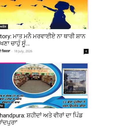
ੋਅਕੇਸ
tory: ਮਾਤ ਮਨੈ ਮਰਵਾਈਏ ਨਾ ਥਾਰੀ ਸ਼ਾਨ
ੇਖਣਾ ਚਾਹੁੰ ਸੂੰ…
ਚੀ ਸ਼ਿਕਸ਼ਾ
-
18 July, 2026
0
ਆਮ
handpura: ਸ਼ਹੀਦਾਂ ਅਤੇ ਵੀਰਾਂ ਦਾ ਪਿੰਡ
ਚਾਂਦਪੁਰਾ’