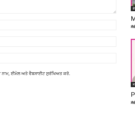
ਸ਼
M
ਸੱ
 ਨਾਮ, ਈਮੇਲ ਅਤੇ ਵੈਬਸਾਈਟ ਸੁਰੱਖਿਅਤ ਕਰੋ.
ਸ
P
ਸੱ