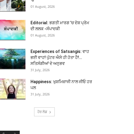
01 August, 2026
Editorial: ਭਗਤੀ ਮਾਰਗ ’ਚ ਦੇਸ਼ ਪ੍ਰੇਮ
ਦੀ ਲਲਕ -ਸੰਪਾਦਕੀ
01 August, 2026
Experiences of Satsangis: ਵਾਹ
ਭਈ ਵਾਹ! ਪੁੱਟਰ ਐਸੇ ਹੀ ਹੋਤਾ ਹੈ!…
ਸਤਿਸੰਗੀਆਂ ਦੇ ਅਨੁਭਵ
31 July, 2026
Happiness: ਖੁਸ਼ਮਿਜ਼ਾਜੀ ਨਾਲ ਜੀਓ ਹਰ
ਪਲ
31 July, 2026
ਹੋਰ ਲੋਡ