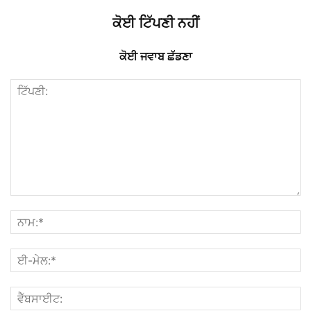
ਕੋਈ ਟਿੱਪਣੀ ਨਹੀਂ
ਕੋਈ ਜਵਾਬ ਛੱਡਣਾ