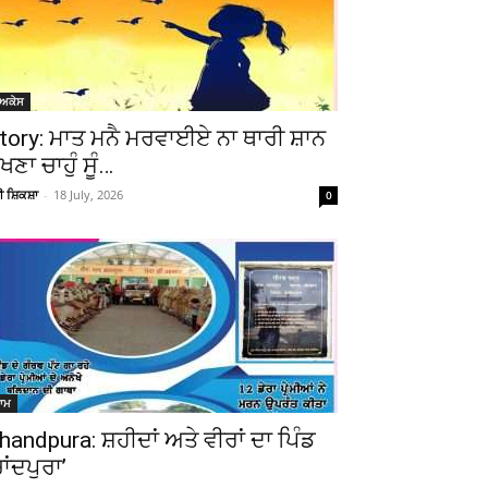
ੋਅਕੇਸ
tory: ਮਾਤ ਮਨੈ ਮਰਵਾਈਏ ਨਾ ਥਾਰੀ ਸ਼ਾਨ
ੇਖਣਾ ਚਾਹੁੰ ਸੂੰ…
ਚੀ ਸ਼ਿਕਸ਼ਾ
-
18 July, 2026
0
ਆਮ
handpura: ਸ਼ਹੀਦਾਂ ਅਤੇ ਵੀਰਾਂ ਦਾ ਪਿੰਡ
ਚਾਂਦਪੁਰਾ’