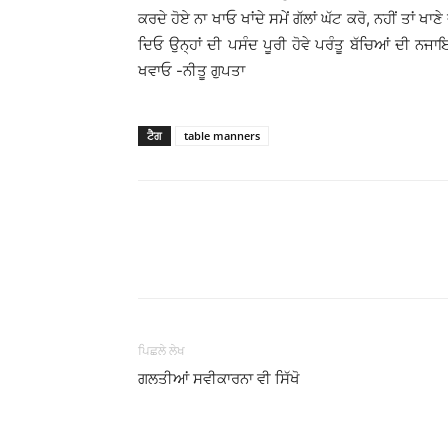
ਕਰਦੇ ਹੋਏ ਨਾ ਖਾਓ ਖਾਂਦੇ ਸਮੇਂ ਗੱਲਾਂ ਘੱਟ ਕਰੋ, ਨਹੀਂ ਤਾਂ ਖਾ
ਦਿਓ ਉਨ੍ਹਾਂ ਦੀ ਪਸੰਦ ਪੂਰੀ ਹੋਵੇ ਪਰੰਤੂ ਬੱਚਿਆਂ ਦੀ ਨਜਾਇ
ਖਵਾਓ -ਨੀਤੂ ਗੁਪਤਾ
ਟੈਗ
table manners
WhatsApp
Share
ਪਿਛਲੇ ਲੇਖ
ਗਲਤੀਆਂ ਸਵੀਕਾਰਨਾ ਵੀ ਸਿੱਖੋ