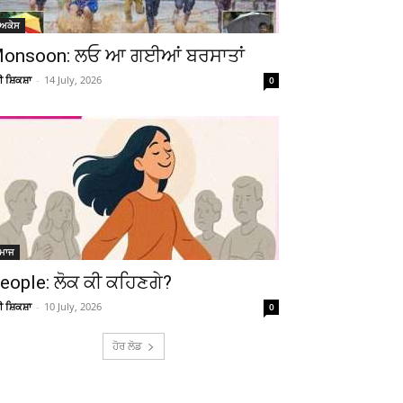
ੋਅਕੇਸ
onsoon: ਲਓ ਆ ਗਈਆਂ ਬਰਸਾਤਾਂ
ਚੀ ਸ਼ਿਕਸ਼ਾ
-
14 July, 2026
0
Telegram
Copy URL
ਮਾਜ
eople: ਲੋਕ ਕੀ ਕਹਿਣਗੇ?
ਚੀ ਸ਼ਿਕਸ਼ਾ
-
10 July, 2026
0
ਹੋਰ ਲੋਡ