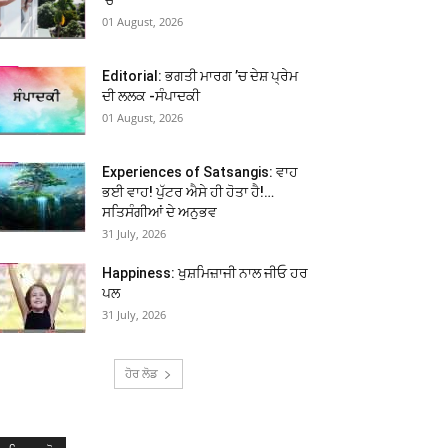
01 August, 2026
Editorial: ਭਗਤੀ ਮਾਰਗ ’ਚ ਦੇਸ਼ ਪ੍ਰੇਮ
ਦੀ ਲਲਕ -ਸੰਪਾਦਕੀ
01 August, 2026
Experiences of Satsangis: ਵਾਹ
ਭਈ ਵਾਹ! ਪੁੱਟਰ ਐਸੇ ਹੀ ਹੋਤਾ ਹੈ!…
ਸਤਿਸੰਗੀਆਂ ਦੇ ਅਨੁਭਵ
31 July, 2026
Happiness: ਖੁਸ਼ਮਿਜ਼ਾਜੀ ਨਾਲ ਜੀਓ ਹਰ
ਪਲ
31 July, 2026
ਹੋਰ ਲੋਡ