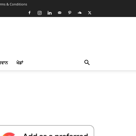
rms & Conditions
ਕਵਾਨ
ਖੇਡਾਂ