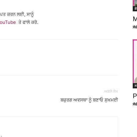
ਸ਼
ਰਾਪਤ ਕਰਨ ਲਈ, ਸਾਨੂੰ
M
ouTube
ਤੇ ਫਾਲੋ ਕਰੋ.
ਸੱ
Facebook
X
Linkedin
Pinterest
ਸ
ਅਗਲੇ ਲੇਖ
P
ਬਜ਼ੁਰਗ ਅਵਸਥਾ ਨੂੰ ਬਣਾਓ ਸੁਖਮਈ
ਸੱ