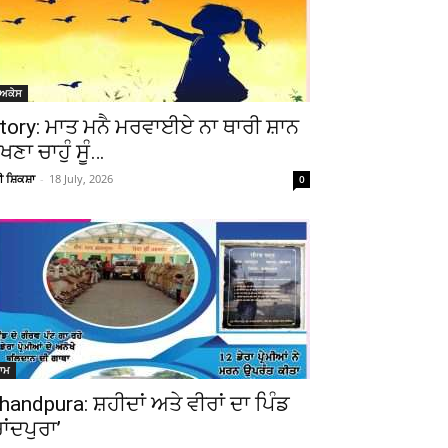
ੋਅਕੇਸ
tory: ਮਾਤ ਮਨੈ ਮਰਵਾਈਏ ਨਾ ਥਾਰੀ ਸ਼ਾਨ
ੇਖਣਾ ਚਾਹੁੰ ਸੂੰ…
ਚੀ ਸ਼ਿਕਸ਼ਾ
-
18 July, 2026
0
ਆਮ
handpura: ਸ਼ਹੀਦਾਂ ਅਤੇ ਵੀਰਾਂ ਦਾ ਪਿੰਡ
ਚਾਂਦਪੁਰਾ’