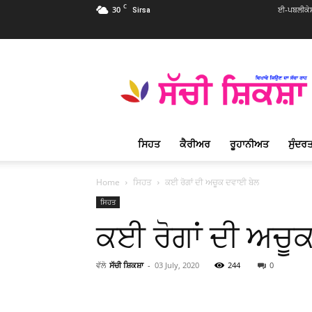
C
30
ਈ-ਪਬਲੀਕੇ
Sirsa
Sachi
Shiksha
Punjabi
–
ਸੱਚੀ
ਸ਼ਿਕਸ਼ਾ
ਸਿਹਤ
ਕੈਰੀਅਰ
ਰੂਹਾਨੀਅਤ
ਸੁੰਦਰਤ
ਪ੍ਰਸਿੱਧ
ਰੂਹਾਨੀ
ਮੈਗਜ਼ੀਨ
Home
ਸਿਹਤ
ਕਈ ਰੋਗਾਂ ਦੀ ਅਚੂਕ ਦਵਾਈ ਬੇਲ
ਸਿਹਤ
ਕਈ ਰੋਗਾਂ ਦੀ ਅਚੂ
ਵੱਲੋ
ਸੱਚੀ ਸ਼ਿਕਸ਼ਾ
-
03 July, 2020
244
0