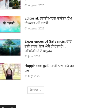
01 August, 2026
Editorial: ਭਗਤੀ ਮਾਰਗ ’ਚ ਦੇਸ਼ ਪ੍ਰੇਮ
ਦੀ ਲਲਕ -ਸੰਪਾਦਕੀ
01 August, 2026
Experiences of Satsangis: ਵਾਹ
ਭਈ ਵਾਹ! ਪੁੱਟਰ ਐਸੇ ਹੀ ਹੋਤਾ ਹੈ!…
ਸਤਿਸੰਗੀਆਂ ਦੇ ਅਨੁਭਵ
31 July, 2026
Happiness: ਖੁਸ਼ਮਿਜ਼ਾਜੀ ਨਾਲ ਜੀਓ ਹਰ
ਪਲ
31 July, 2026
ਹੋਰ ਲੋਡ