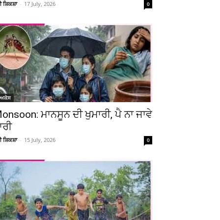
ਚੀ ਸ਼ਿਕਸ਼ਾ
-
17 July, 2026
0
ੋਅਕੇਸ
onsoon: ਮਾਨਸੂਨ ਦੀ ਖੁਮਾਰੀ, ਪੈ ਨਾ ਜਾਵੇ
ਾਰੀ
ਚੀ ਸ਼ਿਕਸ਼ਾ
-
15 July, 2026
0