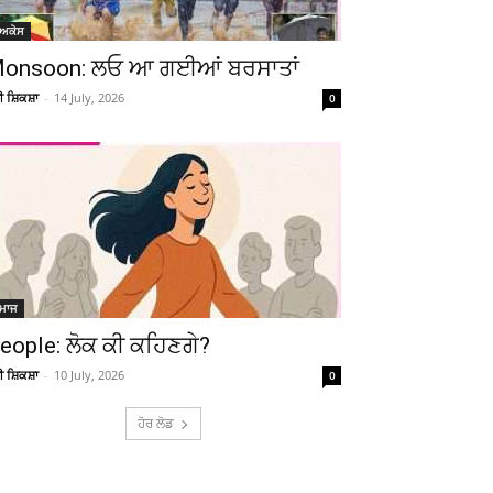
ੋਅਕੇਸ
onsoon: ਲਓ ਆ ਗਈਆਂ ਬਰਸਾਤਾਂ
ਚੀ ਸ਼ਿਕਸ਼ਾ
-
14 July, 2026
0
Telegram
Copy URL
ਮਾਜ
eople: ਲੋਕ ਕੀ ਕਹਿਣਗੇ?
ਚੀ ਸ਼ਿਕਸ਼ਾ
-
10 July, 2026
0
ਹੋਰ ਲੋਡ