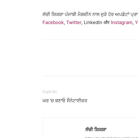
ਸੱਚੀ ਸ਼ਿਕਸ਼ਾ ਪੰਜਾਬੀ ਮੈਗਜ਼ੀਨ ਨਾਲ ਜੁੜੇ ਹੋਰ ਅਪਡੇਟਾਂ ਪ੍
Facebook
,
Twitter
, LinkedIn और
Instagram
,
Y
WhatsApp
Share
ਪਿਛਲੇ ਲੇਖ
ਘਰ ‘ਚ ਬਣਾਓ ਸੈਨੇਟਾਈਜ਼ਰ
ਸੱਚੀ ਸ਼ਿਕਸ਼ਾ