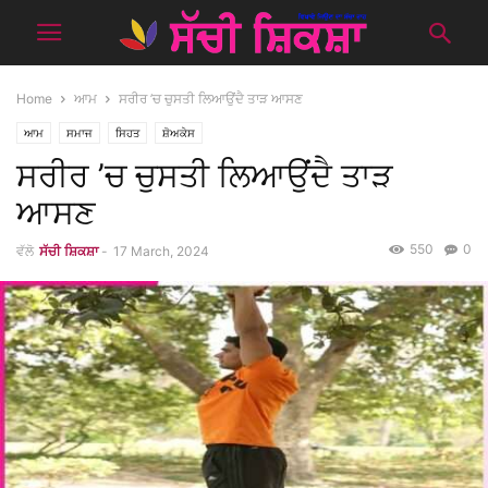
Home
ਆਮ
ਸਰੀਰ ’ਚ ਚੁਸਤੀ ਲਿਆਉਂਦੈ ਤਾੜ ਆਸਣ
ਆਮ
ਸਮਾਜ
ਸਿਹਤ
ਸ਼ੋਅਕੇਸ
ਸਰੀਰ ’ਚ ਚੁਸਤੀ ਲਿਆਉਂਦੈ ਤਾੜ
ਆਸਣ
550
0
ਵੱਲੋ
ਸੱਚੀ ਸ਼ਿਕਸ਼ਾ
-
17 March, 2024