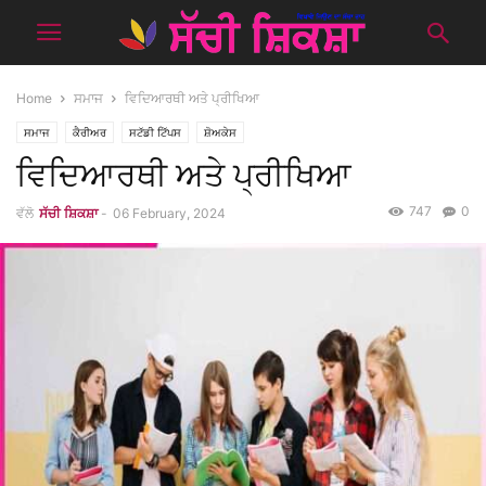
Home
ਸਮਾਜ
ਵਿਦਿਆਰਥੀ ਅਤੇ ਪ੍ਰੀਖਿਆ
ਸਮਾਜ
ਕੈਰੀਅਰ
ਸਟੱਡੀ ਟਿੱਪਸ
ਸ਼ੋਅਕੇਸ
ਵਿਦਿਆਰਥੀ ਅਤੇ ਪ੍ਰੀਖਿਆ
747
0
ਵੱਲੋ
ਸੱਚੀ ਸ਼ਿਕਸ਼ਾ
-
06 February, 2024