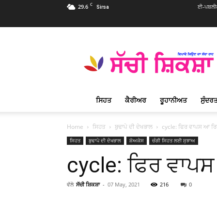
C
29.6
ਈ-ਪਬਲੀਕ
Sirsa
Sachi
Shiksha
Punjabi
–
ਸੱਚੀ
ਸ਼ਿਕਸ਼ਾ
ਸਿਹਤ
ਕੈਰੀਅਰ
ਰੂਹਾਨੀਅਤ
ਸੁੰਦਰਤ
ਪ੍ਰਸਿੱਧ
ਰੂਹਾਨੀ
ਮੈਗਜ਼ੀਨ
Home
ਸਿਹਤ
ਬੁਢਾਪੇ ਦੀ ਦੇਖਭਾਲ
cycle: ਫਿਰ ਵਾਪਸ ਆ ਰ
ਸਿਹਤ
ਬੁਢਾਪੇ ਦੀ ਦੇਖਭਾਲ
ਸ਼ੋਅਕੇਸ
ਚੰਗੀ ਸਿਹਤ ਲਈ ਸੁਝਾਅ
cycle: ਫਿਰ ਵਾਪ
ਵੱਲੋ
ਸੱਚੀ ਸ਼ਿਕਸ਼ਾ
-
07 May, 2021
216
0