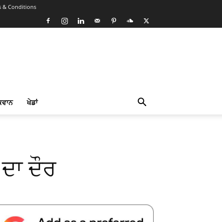
 & Conditions
ਕਵਾਨ
ਖੇਡਾਂ
ਦਾ ਦੌਰ