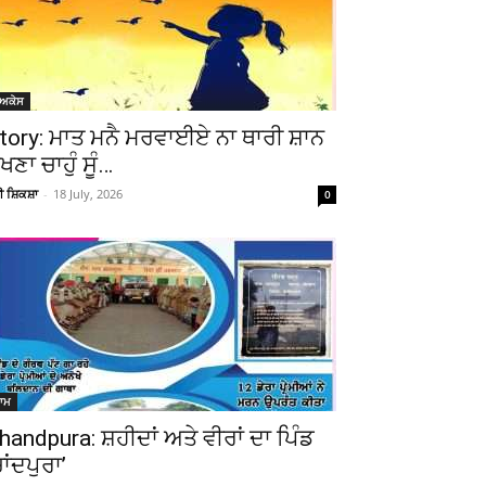
ੋਅਕੇਸ
tory: ਮਾਤ ਮਨੈ ਮਰਵਾਈਏ ਨਾ ਥਾਰੀ ਸ਼ਾਨ
ੇਖਣਾ ਚਾਹੁੰ ਸੂੰ…
ਚੀ ਸ਼ਿਕਸ਼ਾ
-
18 July, 2026
0
ਆਮ
handpura: ਸ਼ਹੀਦਾਂ ਅਤੇ ਵੀਰਾਂ ਦਾ ਪਿੰਡ
ਚਾਂਦਪੁਰਾ’