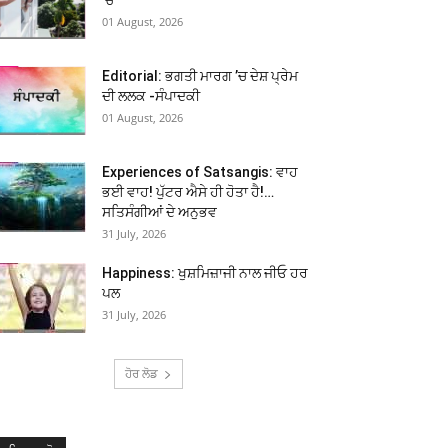
01 August, 2026
Editorial: ਭਗਤੀ ਮਾਰਗ ’ਚ ਦੇਸ਼ ਪ੍ਰੇਮ
ਦੀ ਲਲਕ -ਸੰਪਾਦਕੀ
01 August, 2026
Experiences of Satsangis: ਵਾਹ
ਭਈ ਵਾਹ! ਪੁੱਟਰ ਐਸੇ ਹੀ ਹੋਤਾ ਹੈ!…
ਸਤਿਸੰਗੀਆਂ ਦੇ ਅਨੁਭਵ
31 July, 2026
Happiness: ਖੁਸ਼ਮਿਜ਼ਾਜੀ ਨਾਲ ਜੀਓ ਹਰ
ਪਲ
31 July, 2026
ਹੋਰ ਲੋਡ