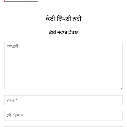
ਕੋਈ ਟਿੱਪਣੀ ਨਹੀਂ
ਕੋਈ ਜਵਾਬ ਛੱਡਣਾ