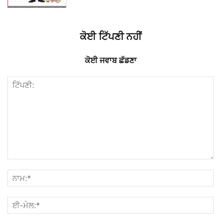
ਕੋਈ ਟਿੱਪਣੀ ਨਹੀਂ
ਕੋਈ ਜਵਾਬ ਛੱਡਣਾ