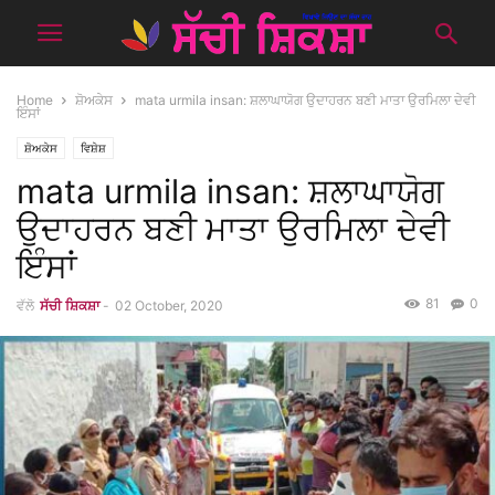
Home
ਸ਼ੋਅਕੇਸ
mata urmila insan: ਸ਼ਲਾਘਾਯੋਗ ਉਦਾਹਰਨ ਬਣੀ ਮਾਤਾ ਉਰਮਿਲਾ ਦੇਵੀ
ਇੰਸਾਂ
ਸ਼ੋਅਕੇਸ
ਵਿਸ਼ੇਸ਼
mata urmila insan: ਸ਼ਲਾਘਾਯੋਗ
ਉਦਾਹਰਨ ਬਣੀ ਮਾਤਾ ਉਰਮਿਲਾ ਦੇਵੀ
ਇੰਸਾਂ
81
0
ਵੱਲੋ
ਸੱਚੀ ਸ਼ਿਕਸ਼ਾ
-
02 October, 2020