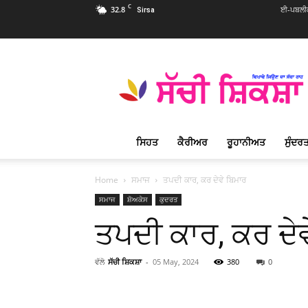
C
32.8
ਈ-ਪਬਲੀਕ
Sirsa
Sachi
Shiksha
Punjabi
–
ਸੱਚੀ
ਸ਼ਿਕਸ਼ਾ
ਸਿਹਤ
ਕੈਰੀਅਰ
ਰੂਹਾਨੀਅਤ
ਸੁੰਦਰਤ
ਪ੍ਰਸਿੱਧ
ਰੂਹਾਨੀ
ਮੈਗਜ਼ੀਨ
Home
ਸਮਾਜ
ਤਪਦੀ ਕਾਰ, ਕਰ ਦੇਵੇ ਬਿਮਾਰ
ਸਮਾਜ
ਸ਼ੋਅਕੇਸ
ਕੁਦਰਤ
ਤਪਦੀ ਕਾਰ, ਕਰ ਦੇਵ
ਵੱਲੋ
ਸੱਚੀ ਸ਼ਿਕਸ਼ਾ
-
05 May, 2024
380
0