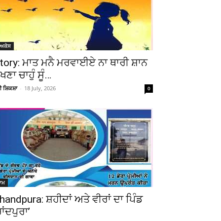
ੋਅਕੇਸ
tory: ਮਾਤ ਮਨੈ ਮਰਵਾਈਏ ਨਾ ਥਾਰੀ ਸ਼ਾਨ
ੇਖਣਾ ਚਾਹੁੰ ਸੂੰ…
ਚੀ ਸ਼ਿਕਸ਼ਾ
-
18 July, 2026
0
ਆਮ
handpura: ਸ਼ਹੀਦਾਂ ਅਤੇ ਵੀਰਾਂ ਦਾ ਪਿੰਡ
ਚਾਂਦਪੁਰਾ’