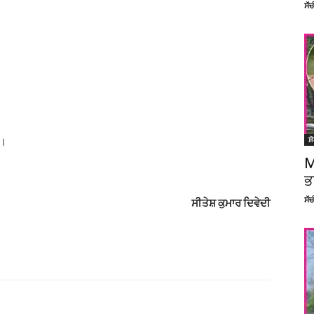
ਸੱ
।
ਸ਼
ਓ।
M
ਭ
ਸੱ
ਸੀਤੇਸ਼ ਕੁਮਾਰ ਦਿਵੇਦੀ