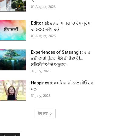
01 August, 2026
Editorial: ਭਗਤੀ ਮਾਰਗ ’ਚ ਦੇਸ਼ ਪ੍ਰੇਮ
ਦੀ ਲਲਕ -ਸੰਪਾਦਕੀ
01 August, 2026
Experiences of Satsangis: ਵਾਹ
ਭਈ ਵਾਹ! ਪੁੱਟਰ ਐਸੇ ਹੀ ਹੋਤਾ ਹੈ!…
ਸਤਿਸੰਗੀਆਂ ਦੇ ਅਨੁਭਵ
31 July, 2026
Happiness: ਖੁਸ਼ਮਿਜ਼ਾਜੀ ਨਾਲ ਜੀਓ ਹਰ
ਪਲ
31 July, 2026
ਹੋਰ ਲੋਡ