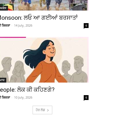
Telegram
Copy URL
ੋਅਕੇਸ
onsoon: ਲਓ ਆ ਗਈਆਂ ਬਰਸਾਤਾਂ
ਚੀ ਸ਼ਿਕਸ਼ਾ
-
14 July, 2026
0
ਮਾਜ
eople: ਲੋਕ ਕੀ ਕਹਿਣਗੇ?
ਚੀ ਸ਼ਿਕਸ਼ਾ
-
10 July, 2026
0
ਹੋਰ ਲੋਡ