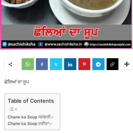
ਛੋਲਿਆਂ ਦਾ ਸੂਪ
Table of Contents
Chane ka Soop ਸਮੱਗਰੀ:-
Chane ka Soop ਤਰੀਕਾ:-