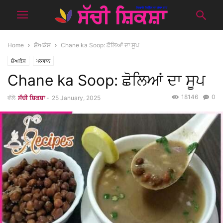
Home
ਸ਼ੋਅਕੇਸ
Chane ka Soop: ਛੋਲਿਆਂ ਦਾ ਸੂਪ
ਸ਼ੋਅਕੇਸ
ਪਕਵਾਨ
Chane ka Soop: ਛੋਲਿਆਂ ਦਾ ਸੂਪ
18146
0
ਵੱਲੋ
ਸੱਚੀ ਸ਼ਿਕਸ਼ਾ
-
25 January, 2025